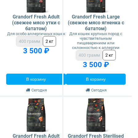
Grandorf Fresh Adult
Grandorf Fresh Large
(свежее мясо утки с
(свежее мясо ягненка с
бататом)
бататом)
Для особо аллергичных кошек
Для кошек крупных пород с
чувствительным
400 грамм
2 кг
пищеварением или
склонностью к аллергии
3 500 ₽
400 грамм
2 кг
3 500 ₽
В корзину
В корзину
Сегодня
Сегодня
Grandorf Fresh Adult
Grandorf Fresh Sterilised