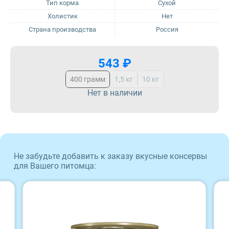
Тип корма
Сухой
Холистик
Нет
ProBalance
Страна производства
Россия
ProХвост
543 ₽
Royal Canin
400 грамм
1,5 кг
10 кг
Нет в наличии
Sirius
Tasty
Zillii
Не забудьте добавить к заказу вкусные консервы
для Вашего питомца:
Будь Здоров
Наша Марка