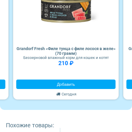
Wonderfur
Edel
Территория
Frais
Grandorf Fresh «Филе тунца с филе лосося в желе»
G
(70 грамм)
Беззерновой влажный корм для кошек и котят
ZooRing
210 ₽
Award
Добавить
Monge
Сегодня
Craftia
Похожие товары: