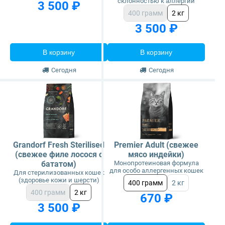
склонностью к аллергии
3 500 ₽
400 грамм
2 кг
3 500 ₽
В корзину
В корзину
Сегодня
Сегодня
Grandorf Fresh Sterilised
Premier Adult (свежее
(свежее филе лосося с
мясо индейки)
бататом)
Монопротеиновая формула
для особо аллергенных кошек
Для стерилизованных кошек
(здоровье кожи и шерсти)
400 грамм
2 кг
400 грамм
2 кг
670 ₽
3 500 ₽