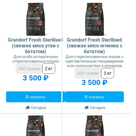
Grandorf Fresh Sterilised
Grandorf Fresh Sterilised
(свежее мясо утки с
(свежее мясо ягненка с
бататом)
бататом)
Для особо аллергичных
Для стерилизованных кошек с
стерилизованных кошек
чувствительным пищеварение
или склонностью к аллергии
400 грамм
2 кг
400 грамм
2 кг
3 500 ₽
3 500 ₽
В корзину
В корзину
Сегодня
Сегодня