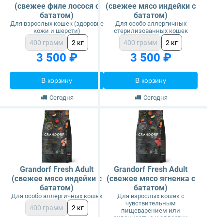
(свежее филе лосося с
(свежее мясо индейки с
бататом)
бататом)
Для взрослых кошек (здоровье
Для особо аллергичных
кожи и шерсти)
стерилизованных кошек
400 грамм
2 кг
400 грамм
2 кг
3 500 ₽
3 500 ₽
В корзину
В корзину
Сегодня
Сегодня
Grandorf Fresh Adult
Grandorf Fresh Adult
(свежее мясо индейки с
(свежее мясо ягненка с
бататом)
бататом)
Для особо аллергичных кошек
Для взрослых кошек с
чувствительным
400 грамм
2 кг
пищеварением или