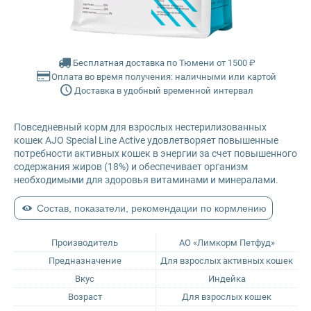
Farmina Ecopet
Farmina Fun Dog
Бесплатная доставка по Тюмени от 1500 ₽
Оплата во время получения: наличными или картой
Доставка в удобный временной интервал
Farmina N&D
Повседневный корм для взрослых нестерилизованных
Glance
кошек AJO Special Line Active удовлетворяет повышенные
потребности активных кошек в энергии за счет повышенного
Grandorf
содержания жиров (18%) и обеспечивает организм
необходимыми для здоровья витаминами и минералами.
Karmy
Состав, показатели, рекомендации по кормлению
Mr. Buffalo
Производитель
АО «Лимкорм Петфуд»
Предназначение
Для взрослых активных кошек
Petvador
Вкус
Индейка
Возраст
Для взрослых кошек
Premier