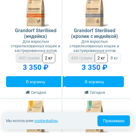
Grandorf Sterilised
Grandorf Sterilised
(индейка)
(кролик с индейкой)
Для взрослых
Для взрослых
стерилизованных кошек и
стерилизованных кошек и
кастрированных котов
кастрированных котов
400 грамм
2 кг
400 грамм
2 кг
8 кг
3 350 ₽
3 350 ₽
В корзину
В корзину
Сегодня
Сегодня
Принимаю
Мы используем
cookie-файлы
.