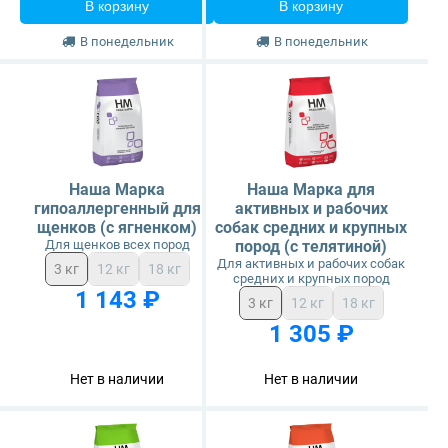
В корзину
В корзину
В понедельник
В понедельник
Sirius
Tasty
Zillii
Наша Марка
Наша Марка для
Будь Здоров
гипоаллергенный для
активных и рабочих
щенков (с ягненком)
собак средних и крупных
Для щенков всех пород
пород (с телятиной)
Наша Марка
Для активных и рабочих собак
3 кг
12 кг
18 кг
средних и крупных пород
1 143 ₽
Award
3 кг
12 кг
18 кг
1 305 ₽
Wonderfur
Нет в наличии
Нет в наличии
Территория