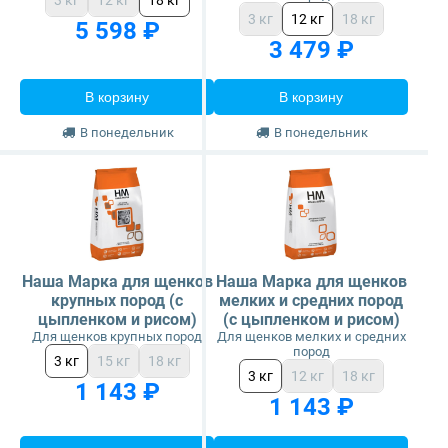
3 кг
12 кг
18 кг
3 кг
12 кг
18 кг
5 598 ₽
Glance
3 479 ₽
Grandorf
В корзину
В корзину
В понедельник
В понедельник
Karmy
Mr. Buffalo
Petvador
Наша Марка для щенков
Наша Марка для щенков
Premier
крупных пород (с
мелких и средних пород
цыпленком и рисом)
(с цыпленком и рисом)
Для щенков крупных пород
Для щенков мелких и средних
ProBalance
пород
3 кг
15 кг
18 кг
3 кг
12 кг
18 кг
1 143 ₽
ProХвост
1 143 ₽
Royal Canin