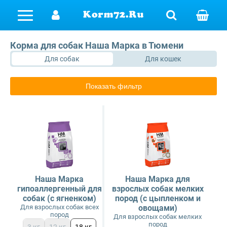
Корма
Ajo
Farmina Vet Life
Farmina Vet Life
Jawz
Канатики
Ошейники
Корма для собак Наша Марка в Тюмени
Для собак
Для кошек
All Cats
Ветеринарные диеты
Royal Canin
Grandorf Vet
Мячики
Поводки
Показать фильтр
AlphaPet
Grandorf Vet
Наполнители
Royal Canin
Пуллеры и кольца
Best Dinner
Когтеточки
AlphaPet Vet
Тарелочки для дог-фрисби
Blitz
Игрушки
Ухваты, кусалки, грызаки
Delicana
Наша Марка
Наша Марка для
гипоаллергенный для
взрослых собак мелких
Farmina Matisse
собак (с ягненком)
пород (с цыпленком и
Для взрослых собак всех
овощами)
пород
Для взрослых собак мелких
Farmina N&D
пород