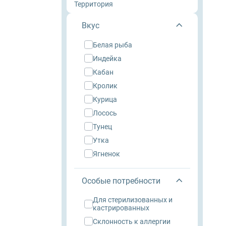
Wonderfur
Территория
Вкус
Edel
белая рыба
Территория
индейка
кабан
Frais
кролик
курица
ZooRing
лосось
тунец
Award
утка
ягненок
Monge
Особые потребности
Craftia
для стерилизованных и
кастрированных
склонность к аллергии