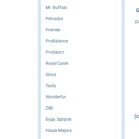
Mr. Buffalo
G
ProBalance
Petvador
Д
Premier
ProХвост
ProBalance
Royal Canin
ProХвост
Sirius
Royal Canin
Sirius
Tasty
Tasty
Zillii
Wonderfur
Zillii
Будь Здоров
(
Будь Здоров
Наша Марка
Наша Марка