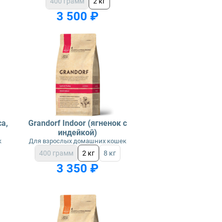
400 грамм
2 кг
3 500 ₽
са,
Grandorf Indoor (ягненок с
индейкой)
к
Для взрослых домашних кошек
400 грамм
2 кг
8 кг
3 350 ₽