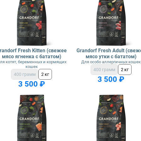
randorf Fresh Kitten (свежее
Grandorf Fresh Adult (свеж
мясо ягненка с бататом)
мясо утки с бататом)
ля котят, беременных и кормящих
Для особо аллергичных кошек
кошек
400 грамм
2 кг
400 грамм
2 кг
3 500 ₽
3 500 ₽