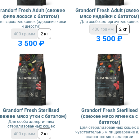
randorf Fresh Adult (свежее
Grandorf Fresh Adult (свеж
филе лосося с бататом)
мясо индейки с бататом
ля взрослых кошек (здоровье кожи
Для особо аллергичных кошек
и шерсти)
400 грамм
2 кг
400 грамм
2 кг
3 500 ₽
3 500 ₽
Grandorf Fresh Sterilised
Grandorf Fresh Sterilised
свежее мясо утки с бататом)
(свежее мясо ягненка с
Для особо аллергичных
бататом)
стерилизованных кошек
Для стерилизованных кошек 
чувствительным пищеварение и
400 грамм
2 кг
склонностью к аллергии