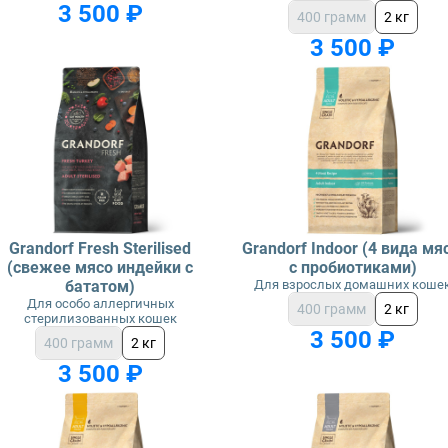
3 500 ₽
400 грамм
2 кг
3 500 ₽
Grandorf Fresh Sterilised
Grandorf Indoor (4 вида мя
(свежее мясо индейки с
с пробиотиками)
бататом)
Для взрослых домашних коше
Для особо аллергичных
400 грамм
2 кг
стерилизованных кошек
3 500 ₽
400 грамм
2 кг
3 500 ₽