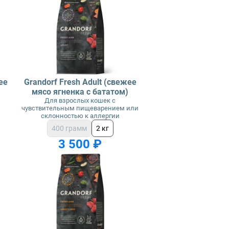
ее
Grandorf Fresh Adult (свежее
мясо ягненка с бататом)
Для взрослых кошек с
чувствительным пищеварением или
склонностью к аллергии
400 грамм
2 кг
3 500 ₽