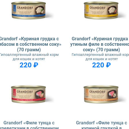
Grandorf «Куриная грудка с
Grandorf «Куриная грудка
ибасом в собственном соку»
утиным филе в собственн
(70 грамм)
соку» (70 грамм)
Гипоаллергенный влажный корм
Гипоаллергенный влажный ко
для кошек и котят
для кошек и котят
220 ₽
220 ₽
Grandorf «Филе тунца с
Grandorf «Филе тунца с
креветками в собственном
куриной грудкой в