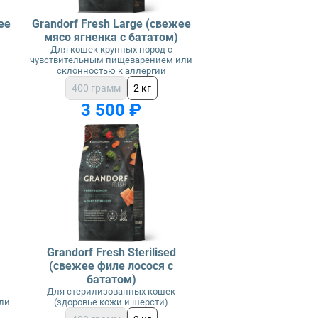
ее
Grandorf Fresh Large (свежее
)
мясо ягненка с бататом)
Для кошек крупных пород с
чувствительным пищеварением или
склонностью к аллергии
400 грамм
2 кг
3 500 ₽
Grandorf Fresh Sterilised
(свежее филе лосося с
бататом)
с
Для стерилизованных кошек
ли
(здоровье кожи и шерсти)