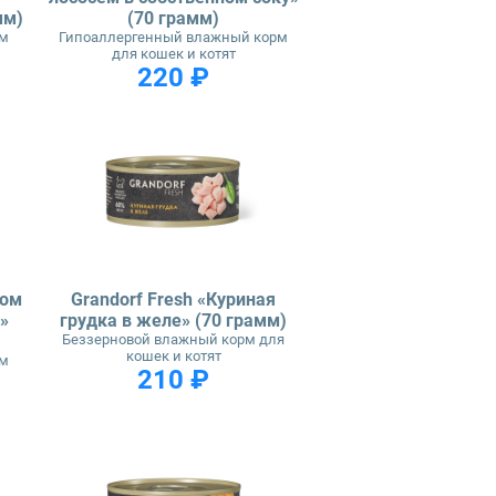
мм)
(70 грамм)
рм
Гипоаллергенный влажный корм
для кошек и котят
220 ₽
сом
Grandorf Fresh «Куриная
»
грудка в желе» (70 грамм)
Беззерновой влажный корм для
кошек и котят
рм
210 ₽