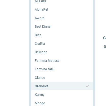
All Cats
Farmina Ecopet
AlphaPet
Award
Farmina Fun Dog
Best Dinner
Farmina N&D
Blitz
G
Craftia
Glance
Д
Delicana
Grandorf
Farmina Matisse
Karmy
Farmina N&D
Glance
Mr. Buffalo
Grandorf
Petvador
Karmy
Monge
Premier