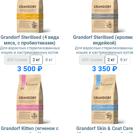
Grandorf Sterilised (4 вида
Grandorf Sterilised (кролик
мяса, с пробиотиками)
индейкой)
Для взрослых стерилизованных
Для взрослых стерилизованны
кошек и кастрированных котов
кошек и кастрированных кото
400 грамм
2 кг
8 кг
400 грамм
2 кг
8 кг
3 500 ₽
3 350 ₽
Grandorf Kitten (ягненок с
Grandorf Skin & Coat Car