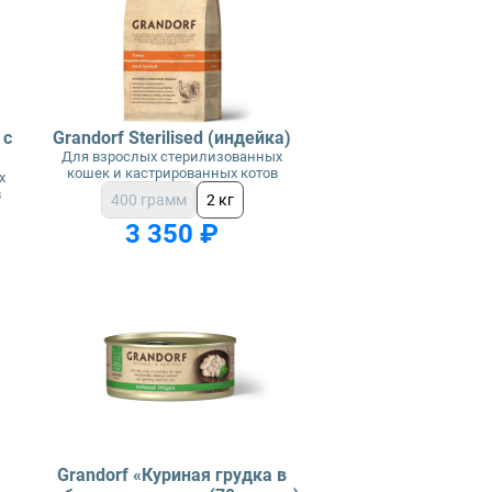
 с
Grandorf Sterilised (индейка)
Для взрослых стерилизованных
кошек и кастрированных котов
х
в
400 грамм
2 кг
3 350 ₽
e
Grandorf «Куриная грудка в