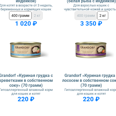
индейкой)
(белая рыба с индейкой)
Для котят в возрасте от 3 недель,
Для взрослых кошек с
беременных и кормящих кошек
чувствительной кожей и шерст
400 грамм
2 кг
400 грамм
2 кг
1 020 ₽
3 350 ₽
Grandorf «Куриная грудка с
Grandorf «Куриная грудка
креветками в собственном
лососем в собственном со
соку» (70 грамм)
(70 грамм)
Гипоаллергенный влажный корм
Гипоаллергенный влажный ко
для кошек и котят
для кошек и котят
220 ₽
220 ₽