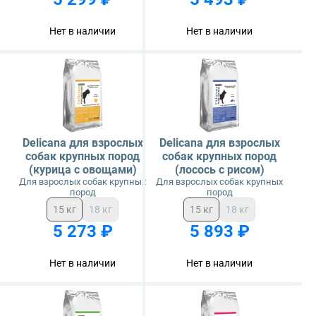
Glance
Нет в наличии
Нет в наличии
Grandorf
Karmy
Mr. Buffalo
Delicana для взрослых
Delicana для взрослых
собак крупных пород
собак крупных пород
(курица с овощами)
(лосось с рисом)
Petvador
Для взрослых собак крупных
Для взрослых собак крупных
пород
пород
Premier
15 кг
18 кг
15 кг
18 кг
5 273 ₽
5 893 ₽
ProBalance
Нет в наличии
Нет в наличии
ProХвост
Royal Canin