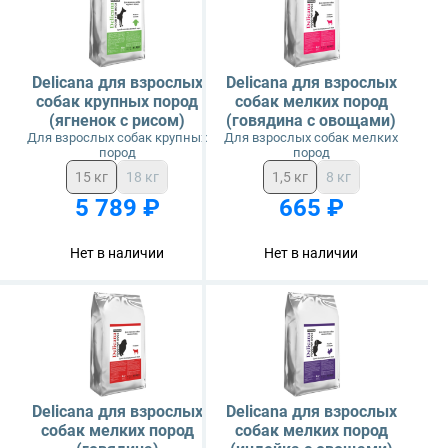
Sirius
Delicana для взрослых
Delicana для взрослых
Tasty
собак крупных пород
собак мелких пород
(ягненок с рисом)
(говядина с овощами)
Для взрослых собак крупных
Для взрослых собак мелких
Zillii
пород
пород
15 кг
18 кг
1,5 кг
8 кг
Будь Здоров
5 789 ₽
665 ₽
Наша Марка
Нет в наличии
Нет в наличии
Award
Wonderfur
Территория
Delicana для взрослых
Delicana для взрослых
собак мелких пород
собак мелких пород