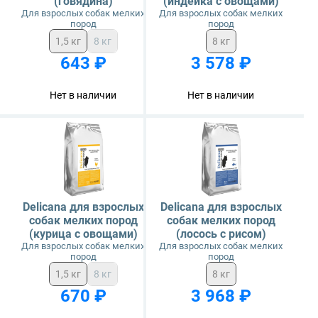
(говядина)
(индейка с овощами)
Craftia
Для взрослых собак мелких
Для взрослых собак мелких
пород
пород
Monge
1,5 кг
8 кг
8 кг
643 ₽
3 578 ₽
Нет в наличии
Нет в наличии
Delicana для взрослых
Delicana для взрослых
собак мелких пород
собак мелких пород
(курица с овощами)
(лосось с рисом)
Для взрослых собак мелких
Для взрослых собак мелких
пород
пород
1,5 кг
8 кг
8 кг
670 ₽
3 968 ₽