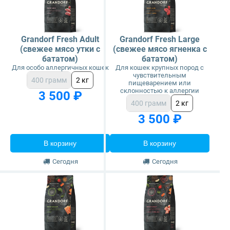
Grandorf Fresh Adult
Grandorf Fresh Large
(свежее мясо утки с
(свежее мясо ягненка с
бататом)
бататом)
Для особо аллергичных кошек
Для кошек крупных пород с
чувствительным
400 грамм
2 кг
пищеварением или
склонностью к аллергии
3 500 ₽
400 грамм
2 кг
3 500 ₽
В корзину
В корзину
Сегодня
Сегодня