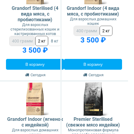
Grandorf Sterilised (4
Grandorf Indoor (4 вида
вида мяса, с
мяса, с пробиотиками)
пробиотиками)
Для взрослых домашних
кошек
Для взрослых
стерилизованных кошек и
400 грамм
2 кг
кастрированных котов
3 500 ₽
400 грамм
2 кг
8 кг
3 500 ₽
В корзину
В корзину
Сегодня
Сегодня
Grandorf Indoor (ягненок
Premier Sterilised
с индейкой)
(свежее мясо индейки)
Для взрослых домашних
Монопротеиновая формула