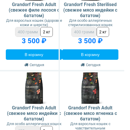
Grandorf Fresh Adult
Grandorf Fresh Sterilised
(свежее филе лосося с
(свежее мясо индейки с
бататом)
бататом)
Для взрослых кошек (здоровье
Для особо аллергичных
кожи и шерсти)
стерилизованных кошек
400 грамм
2 кг
400 грамм
2 кг
3 500 ₽
3 500 ₽
В корзину
В корзину
Сегодня
Сегодня
Grandorf Fresh Adult
Grandorf Fresh Adult
(свежее мясо индейки с
(свежее мясо ягненка с
бататом)
бататом)
Для особо аллергичных кошек
Для взрослых кошек с
чувствительным