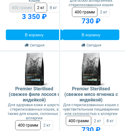
кошек
для особо аллергенных
стерилизованных кошек
400 грамм
2 кг
8 кг
400 грамм
2 кг
3 350 ₽
730 ₽
В корзину
В корзину
Сегодня
Сегодня
Premier Sterilised
Premier Sterilised
(свежее филе лосося с
(свежее мясо ягненка с
индейкой)
индейкой)
Для здоровья кожи и шерсти
Для стерилизованных кошек с
стерилизованных кошек, а
чувствительным пищеварение
также для кошек, склонных к
или склонностью к аллергии
аллергии
400 грамм
2 кг
8 кг
400 грамм
2 кг
730 ₽