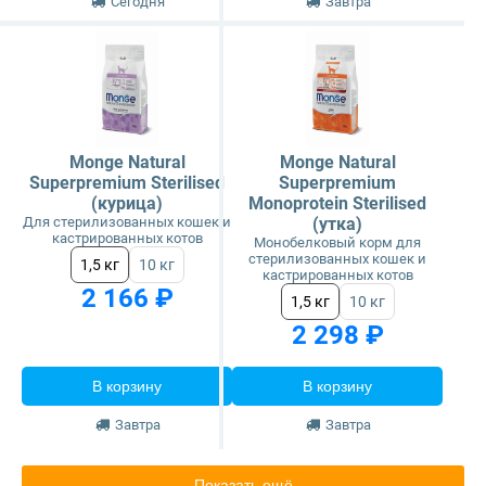
Сегодня
Завтра
Monge Natural
Monge Natural
Superpremium Sterilised
Superpremium
(курица)
Monoprotein Sterilised
Для стерилизованных кошек и
(утка)
кастрированных котов
Монобелковый корм для
стерилизованных кошек и
1,5 кг
10 кг
кастрированных котов
2 166 ₽
1,5 кг
10 кг
2 298 ₽
В корзину
В корзину
Завтра
Завтра
Показать ещё