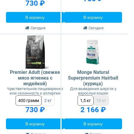
730 ₽
В корзину
В корзину
Сегодня
Сегодня
Premier Adult (свежее
Monge Natural
мясо ягненка с
Superpremium Hairball
индейкой)
(курица)
Чувствительное пищеварение
Для выведения шерсти у
или склонность к аллергии
взрослых кошек
400 грамм
2 кг
1,5 кг
10 кг
730 ₽
2 166 ₽
В корзину
В корзину