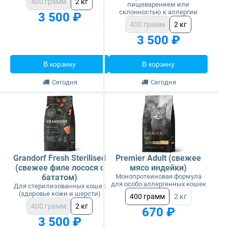
400 грамм
2 кг
пищеварением или
склонностью к аллергии
3 500 ₽
400 грамм
2 кг
3 500 ₽
В корзину
В корзину
Сегодня
Сегодня
Grandorf Fresh Sterilised
Premier Adult (свежее
(свежее филе лосося с
мясо индейки)
бататом)
Монопротеиновая формула
для особо аллергенных кошек
Для стерилизованных кошек
(здоровье кожи и шерсти)
400 грамм
2 кг
400 грамм
2 кг
670 ₽
3 500 ₽