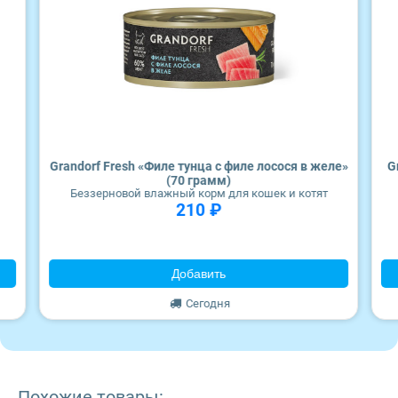
Wonderfur
Edel
Территория
Frais
Grandorf Fresh «Филе тунца с филе лосося в желе»
G
(70 грамм)
ZooRing
Беззерновой влажный корм для кошек и котят
210 ₽
Award
Добавить
Monge
Сегодня
Craftia
Похожие товары: