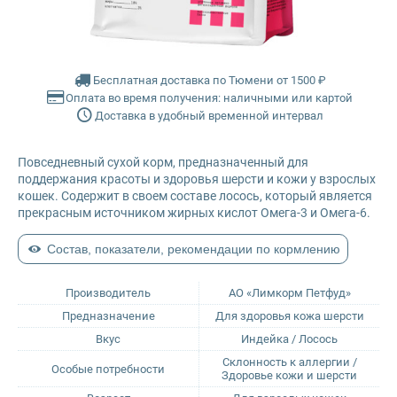
Farmina Ecopet
Farmina Fun Dog
Бесплатная доставка по Тюмени от 1500 ₽
Оплата во время получения: наличными или картой
Доставка в удобный временной интервал
Farmina N&D
Повседневный сухой корм, предназначенный для
Glance
поддержания красоты и здоровья шерсти и кожи у взрослых
кошек. Содержит в своем составе лосось, который является
Grandorf
прекрасным источником жирных кислот Омега-3 и Омега-6.
Состав, показатели, рекомендации по кормлению
Karmy
Производитель
АО «Лимкорм Петфуд»
Mr. Buffalo
Предназначение
Для здоровья кожа шерсти
Вкус
Индейка / Лосось
Petvador
Склонность к аллергии /
Особые потребности
Здоровье кожи и шерсти
Premier