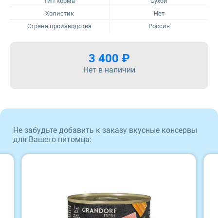
Тип корма
Сухой
Холистик
Нет
ProBalance
Страна производства
Россия
ProХвост
3 400 ₽
Нет в наличии
Royal Canin
Sirius
Tasty
Не забудьте добавить к заказу вкусные консервы
для Вашего питомца:
Zillii
Будь Здоров
Наша Марка