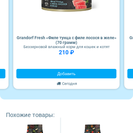
Wonderfur
Edel
Территория
Grandorf Fresh «Филе тунца с филе лосося в желе»
G
(70 грамм)
Беззерновой влажный корм для кошек и котят
Frais
210 ₽
ZooRing
Добавить
Award
Сегодня
Monge
Craftia
Похожие товары: