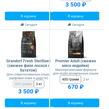
3 500 ₽
В корзину
В корзину
Сегодня
Сегодня
Grandorf Fresh Sterilised
Premier Adult (свежее
(свежее филе лосося с
мясо индейки)
бататом)
Монопротеиновая формула
для особо аллергенных кошек
Для стерилизованных кошек
(здоровье кожи и шерсти)
400 грамм
2 кг
400 грамм
2 кг
670 ₽
3 500 ₽
В корзину
В корзину