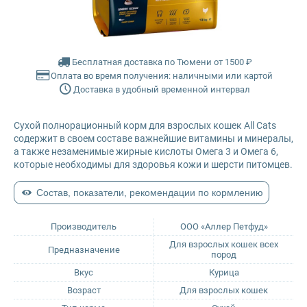
Farmina Ecopet
Farmina Fun Dog
Бесплатная доставка по Тюмени от 1500 ₽
Оплата во время получения: наличными или картой
Доставка в удобный временной интервал
Farmina N&D
Сухой полнорационный корм для взрослых кошек All Cats
Glance
содержит в своем составе важнейшие витамины и минералы,
а также незаменимые жирные кислоты Омега 3 и Омега 6,
Grandorf
которые необходимы для здоровья кожи и шерсти питомцев.
Состав, показатели, рекомендации по кормлению
Karmy
Производитель
ООО «Аллер Петфуд»
Mr. Buffalo
Для взрослых кошек всех
Предназначение
пород
Petvador
Вкус
Курица
Возраст
Для взрослых кошек
Premier