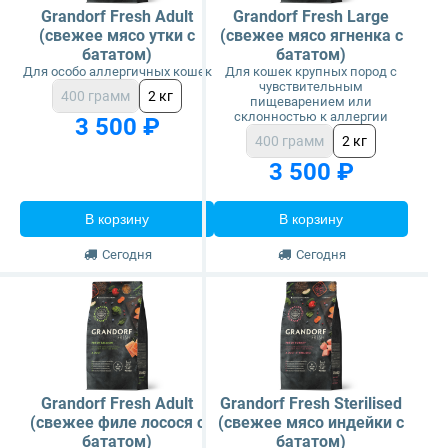
Grandorf Fresh Adult
Grandorf Fresh Large
(свежее мясо утки с
(свежее мясо ягненка с
бататом)
бататом)
Для особо аллергичных кошек
Для кошек крупных пород с
чувствительным
400 грамм
2 кг
пищеварением или
склонностью к аллергии
3 500 ₽
400 грамм
2 кг
3 500 ₽
В корзину
В корзину
Сегодня
Сегодня
Grandorf Fresh Adult
Grandorf Fresh Sterilised
(свежее филе лосося с
(свежее мясо индейки с
бататом)
бататом)