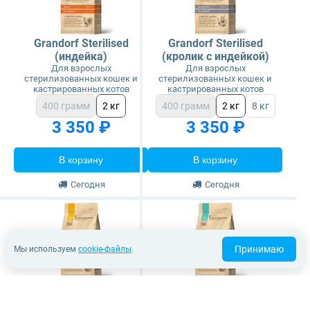
Grandorf Sterilised
Grandorf Sterilised
(индейка)
(кролик с индейкой)
Для взрослых
Для взрослых
стерилизованных кошек и
стерилизованных кошек и
кастрированных котов
кастрированных котов
400 грамм
2 кг
400 грамм
2 кг
8 кг
3 350 ₽
3 350 ₽
В корзину
В корзину
Сегодня
Сегодня
Принимаю
Мы используем
cookie-файлы
.
Grandorf Sterilised (4
Grandorf Indoor (4 вида
вида мяса, с
мяса, с пробиотиками)