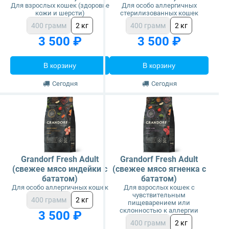
Для взрослых кошек (здоровье
Для особо аллергичных
кожи и шерсти)
стерилизованных кошек
400 грамм
2 кг
400 грамм
2 кг
3 500 ₽
3 500 ₽
В корзину
В корзину
Сегодня
Сегодня
Grandorf Fresh Adult
Grandorf Fresh Adult
(свежее мясо индейки с
(свежее мясо ягненка с
бататом)
бататом)
Для особо аллергичных кошек
Для взрослых кошек с
чувствительным
400 грамм
2 кг
пищеварением или
склонностью к аллергии
3 500 ₽
400 грамм
2 кг