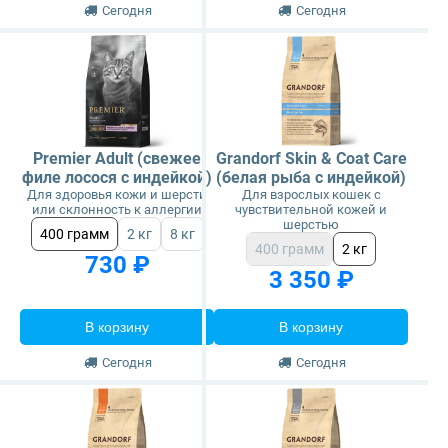
Сегодня
Сегодня
Premier Adult (свежее
Grandorf Skin & Coat Care
филе лосося с индейкой)
(белая рыба с индейкой)
Для здоровья кожи и шерсти
Для взрослых кошек с
или склонность к аллергии
чувствительной кожей и
шерстью
400 грамм
2 кг
8 кг
400 грамм
2 кг
730 ₽
3 350 ₽
В корзину
В корзину
Сегодня
Сегодня