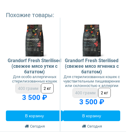
Похожие товары:
Grandorf Fresh Sterilised
Grandorf Fresh Sterilised
(свежее мясо утки с
(свежее мясо ягненка с
бататом)
бататом)
Для особо аллергичных
Для стерилизованных кошек с
стерилизованных кошек
чувствительным пищеварение
или склонностью к аллергии
400 грамм
2 кг
400 грамм
2 кг
3 500 ₽
3 500 ₽
В корзину
В корзину
Сегодня
Сегодня