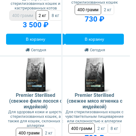
стерилизованных кошек
стерилизованных кошек и
кастрированных котов
400 грамм
2 кг
400 грамм
2 кг
8 кг
730 ₽
3 500 ₽
В корзину
В корзину
Сегодня
Сегодня
Premier Sterilised
Premier Sterilised
(свежее филе лосося с
(свежее мясо ягненка с
индейкой)
индейкой)
Для здоровья кожи и шерсти
Для стерилизованных кошек с
стерилизованных кошек, а
чувствительным пищеварение
также для кошек, склонных к
или склонностью к аллергии
аллергии
400 грамм
2 кг
8 кг
400 грамм
2 кг