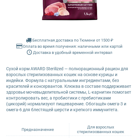
Farmina Ecopet
Farmina Fun Dog
Бесплатная доставка по Тюмени от 1500 ₽
Farmina N&D
Оплата во время получения: наличными или картой
Доставка в удобный временной интервал
Glance
Сухой корм AWARD Sterilized — полнорационный рацион для
Grandorf
взрослых стерилизованных кошек на основе курицы и
индейки. Формула с натуральными ингредиентами, без
красителей и консервантов. Клюква в составе поддерживает
Karmy
здоровье мочевыделительной системы, L-карнитин помогает
контролировать вес, а пробиотики с пребиотиками
(цикорий) нормализуют пищеварение. Обогащён омега-3 и
Mr. Buffalo
омега-6 для блестящей шерсти и крепкого иммунитета.
Petvador
Для взрослых
Предназначение
стерилизованных кошек
Premier