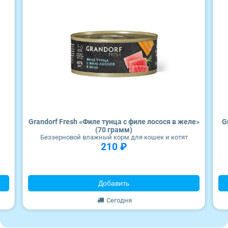
Wonderfur
Edel
Территория
Frais
ZooRing
Grandorf Fresh «Филе тунца с филе лосося в желе»
G
(70 грамм)
Award
Беззерновой влажный корм для кошек и котят
210 ₽
Monge
Добавить
Craftia
Сегодня