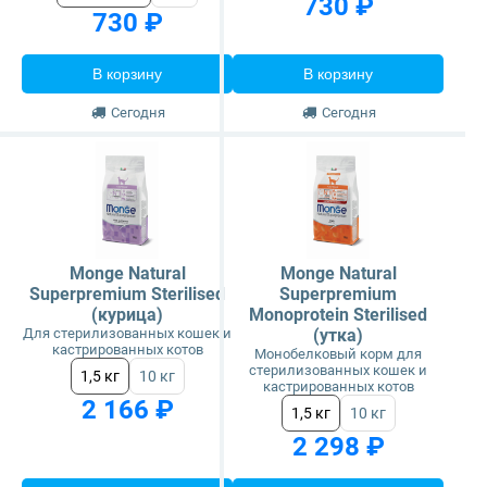
730 ₽
730 ₽
В корзину
В корзину
Сегодня
Сегодня
Monge Natural
Monge Natural
Superpremium Sterilised
Superpremium
(курица)
Monoprotein Sterilised
Для стерилизованных кошек и
(утка)
кастрированных котов
Монобелковый корм для
стерилизованных кошек и
1,5 кг
10 кг
кастрированных котов
2 166 ₽
1,5 кг
10 кг
2 298 ₽