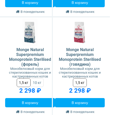
В корзину
В корзину
В понедельник
В понедельник
Monge Natural
Monge Natural
Superpremium
Superpremium
Monoprotein Sterilised
Monoprotein Sterilised
(форель)
(говядина)
Монобелковый корм для
Монобелковый корм для
стерилизованных кошек и
стерилизованных кошек и
кастрированных котов
кастрированных котов
1,5 кг
10 кг
1,5 кг
2 298 ₽
2 298 ₽
В корзину
В корзину
В понедельник
В понедельник