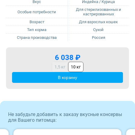
Вкус
Индейка / Курица
Для стерилизованных и
Особые потребности
ProBalance
кастрированных
Возраст
Для взрослых кошек
ProХвост
Тип корма
Сухой
Страна производства
Россия
Royal Canin
6 038 ₽
Sirius
1,5 кг
10 кг
Tasty
В корзину
Zillii
Будь Здоров
Не забудьте добавить к заказу вкусные консервы
для Вашего питомца:
Наша Марка