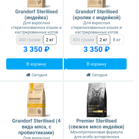
Grandorf Sterilised
Grandorf Sterilised
(индейка)
(кролик с индейкой)
Для взрослых
Для взрослых
стерилизованных кошек и
стерилизованных кошек и
кастрированных котов
кастрированных котов
400 грамм
2 кг
400 грамм
2 кг
8 кг
3 350 ₽
3 350 ₽
В корзину
В корзину
Сегодня
Сегодня
Grandorf Sterilised (4
Premier Sterilised
вида мяса, с
(свежее мясо индейки)
пробиотиками)
Монопротеиновая формула
для особо аллергенных
Для взрослых