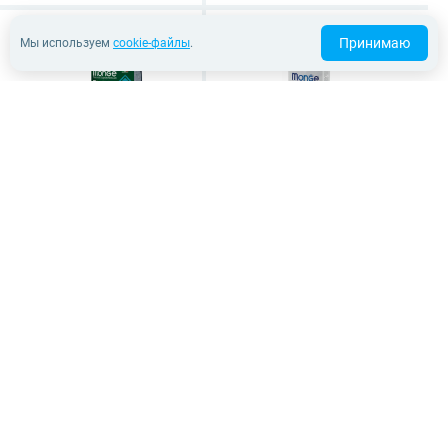
Принимаю
Мы используем
cookie-файлы
.
Monge BWild Grain Free
Monge Natural
Formula Sterilised (тунец
Superpremium Urinary
с горохом)
(курица)
Беззерновой корм для
Для профилактики МКБ у
стерилизованных кошек и
взрослых кошек и котов
кастрированных котов
1,5 кг
10 кг
1,5 кг
2 166 ₽
2 625 ₽
В корзину
В корзину
В понедельник
В понедельник