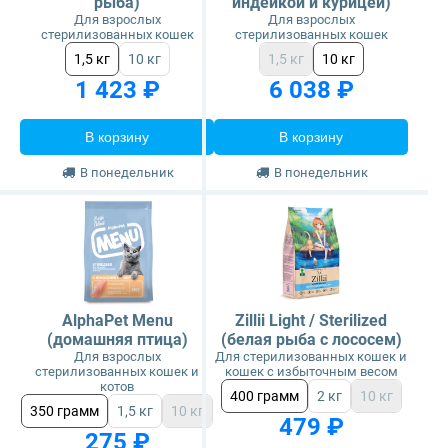
рыба)
индейкой и курицей)
Для взрослых
Для взрослых
стерилизованных кошек
стерилизованных кошек
1,5 кг
10 кг
1,5 кг
10 кг
1 423 ₽
6 038 ₽
В корзину
В корзину
В понедельник
В понедельник
AlphaPet Menu
Zillii Light / Sterilized
(домашняя птица)
(белая рыба с лососем)
Для взрослых
Для стерилизованных кошек и
стерилизованных кошек и
кошек с избыточным весом
котов
400 грамм
2 кг
10 кг
350 грамм
1,5 кг
10 кг
479 ₽
275 ₽