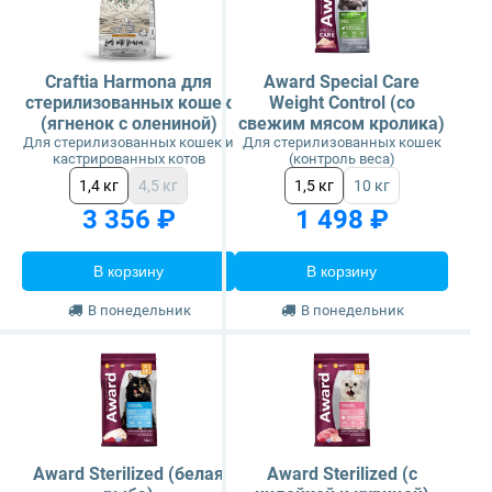
Craftia Harmona для
Award Special Care
стерилизованных кошек
Weight Control (со
(ягненок с олениной)
свежим мясом кролика)
Для стерилизованных кошек и
Для стерилизованных кошек
кастрированных котов
(контроль веса)
1,4 кг
4,5 кг
1,5 кг
10 кг
3 356 ₽
1 498 ₽
В корзину
В корзину
В понедельник
В понедельник
Award Sterilized (белая
Award Sterilized (с