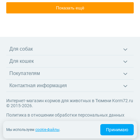
Показать ещё
Для собак
Корма
Для кошек
Ветеринарные диеты
Корма
Лакомства
Покупателям
Ветеринарные диеты
Игрушки
Доставка
Наполнители
Амуниция
Контактная информация
Оплата
Когтеточки
Возврат товара
Игрушки
Интернет-магазин кормов для животных в Тюмени Korm72.ru
Система скидок
© 2015-2026.
Контакты
Политика в отношении обработки персональных данных
Принимаю
Мы используем
cookie-файлы
.