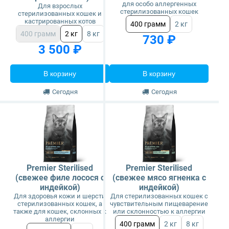
для особо аллергенных
Для взрослых
стерилизованных кошек
стерилизованных кошек и
кастрированных котов
400 грамм
2 кг
400 грамм
2 кг
8 кг
730 ₽
3 500 ₽
В корзину
В корзину
Сегодня
Сегодня
Premier Sterilised
Premier Sterilised
(свежее филе лосося с
(свежее мясо ягненка с
индейкой)
индейкой)
Для здоровья кожи и шерсти
Для стерилизованных кошек с
стерилизованных кошек, а
чувствительным пищеварение
также для кошек, склонных к
или склонностью к аллергии
аллергии
400 грамм
2 кг
8 кг