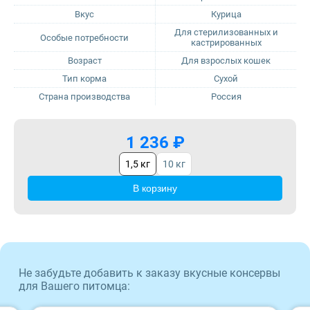
Вкус
Курица
ProBalance
Для стерилизованных и
Особые потребности
кастрированных
Возраст
Для взрослых кошек
ProХвост
Тип корма
Сухой
Страна производства
Россия
Royal Canin
Sirius
1 236 ₽
1,5 кг
10 кг
Tasty
В корзину
Zillii
Будь Здоров
Не забудьте добавить к заказу вкусные консервы
Наша Марка
для Вашего питомца: