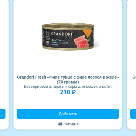
Wonderfur
Edel
Территория
Frais
ZooRing
Grandorf Fresh «Филе тунца с филе лосося в желе»
G
Award
(70 грамм)
Беззерновой влажный корм для кошек и котят
210 ₽
Monge
Craftia
Добавить
Сегодня