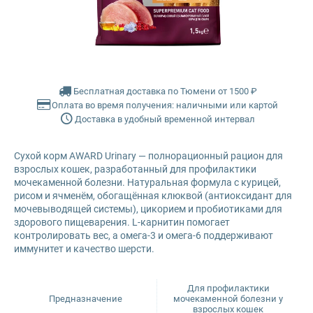
Farmina Ecopet
Farmina Fun Dog
Бесплатная доставка по Тюмени от 1500 ₽
Farmina N&D
Оплата во время получения: наличными или картой
Доставка в удобный временной интервал
Glance
Сухой корм AWARD Urinary — полнорационный рацион для
Grandorf
взрослых кошек, разработанный для профилактики
мочекаменной болезни. Натуральная формула с курицей,
рисом и ячменём, обогащённая клюквой (антиоксидант для
Karmy
мочевыводящей системы), цикорием и пробиотиками для
здорового пищеварения. L-карнитин помогает
контролировать вес, а омега-3 и омега-6 поддерживают
Mr. Buffalo
иммунитет и качество шерсти.
Petvador
Для профилактики
Предназначение
мочекаменной болезни у
Premier
взрослых кошек