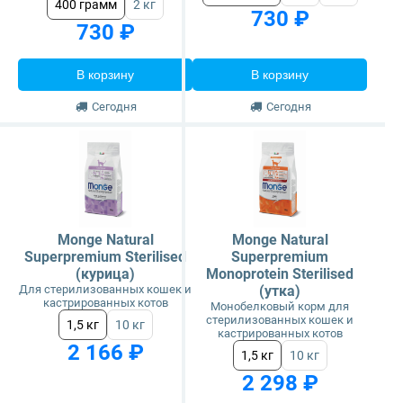
400 грамм
2 кг
730 ₽
730 ₽
В корзину
В корзину
Сегодня
Сегодня
Monge Natural
Monge Natural
Superpremium Sterilised
Superpremium
(курица)
Monoprotein Sterilised
Для стерилизованных кошек и
(утка)
кастрированных котов
Монобелковый корм для
стерилизованных кошек и
1,5 кг
10 кг
кастрированных котов
2 166 ₽
1,5 кг
10 кг
2 298 ₽