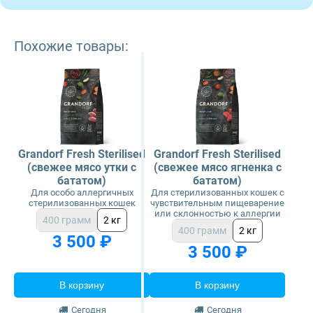
Похожие товары:
Grandorf Fresh Sterilised
Grandorf Fresh Sterilised
(свежее мясо утки с
(свежее мясо ягненка с
бататом)
бататом)
Для особо аллергичных
Для стерилизованных кошек с
стерилизованных кошек
чувствительным пищеварение
или склонностью к аллергии
400 грамм
2 кг
400 грамм
2 кг
3 500 ₽
3 500 ₽
В корзину
В корзину
Сегодня
Сегодня