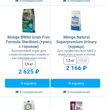
В понедельник
В понедельник
Monge BWild Grain Free
Monge Natural
Formula Sterilised (тунец
Superpremium Urinary
с горохом)
(курица)
Беззерновой корм для
Для профилактики МКБ у
стерилизованных кошек и
взрослых кошек и котов
кастрированных котов
1,5 кг
10 кг
1,5 кг
2 166 ₽
2 625 ₽
В корзину
В корзину
В понедельник
В понедельник