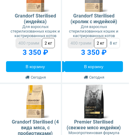
Grandorf Sterilised
Grandorf Sterilised
(индейка)
(кролик с индейкой)
Для взрослых
Для взрослых
стерилизованных кошек и
стерилизованных кошек и
кастрированных котов
кастрированных котов
400 грамм
2 кг
400 грамм
2 кг
8 кг
3 350 ₽
3 350 ₽
В корзину
В корзину
Сегодня
Сегодня
Grandorf Sterilised (4
Premier Sterilised
вида мяса, с
(свежее мясо индейки)
пробиотиками)
Монопротеиновая формула