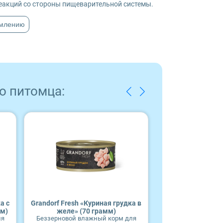
еакций со стороны пищеварительной системы.
рмлению
о питомца:
а с
Grandorf Fresh «Куриная грудка в
Влажный корм
мм)
желе» (70 грамм)
Gourmet Diet 
ля
Беззерновой влажный корм для
тунц