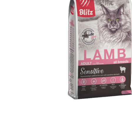
Farmina Ecopet
Farmina Fun Dog
Farmina N&D
Glance
Grandorf
Karmy
Mr. Buffalo
Petvador
Premier