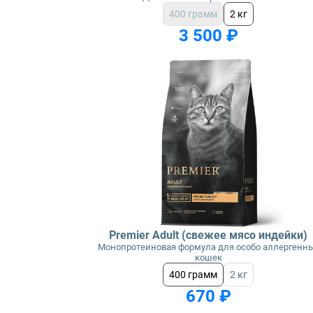
400 грамм
2 кг
3 500 ₽
Premier Adult (свежее мясо индейки)
Монопротеиновая формула для особо аллергенн
кошек
400 грамм
2 кг
670 ₽