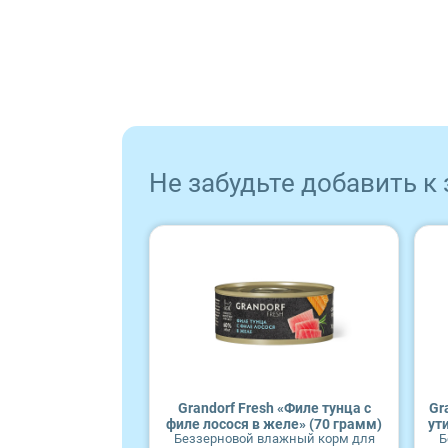
ProBalance
ProХвост
Royal Canin
Не забудьте добавить к
Sirius
Tasty
Zillii
Будь Здоров
Наша Марка
Grandorf Fresh «Филе тунца с
Gr
филе лосося в желе» (70 грамм)
ут
Беззерновой влажный корм для
Б