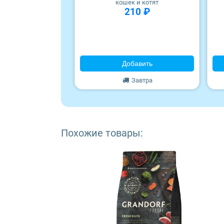
кошек и котят
Wonderfur
210 ₽
Edel
Территория
Добавить
Frais
Завтра
ZooRing
Award
Похожие товары:
Monge
Craftia