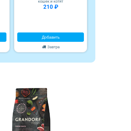
кошек и котят
Для взросл
210 ₽
85 гр
30 
Добавить
Добав
Завтра
За