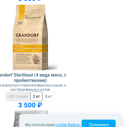
andorf Sterilised (4 вида мяса, с
пробиотиками)
я взрослых стерилизованных кошек и
кастрированных котов
400 грамм
2 кг
8 кг
3 500 ₽
Мы используем
cookie-файлы
.
Принимаю