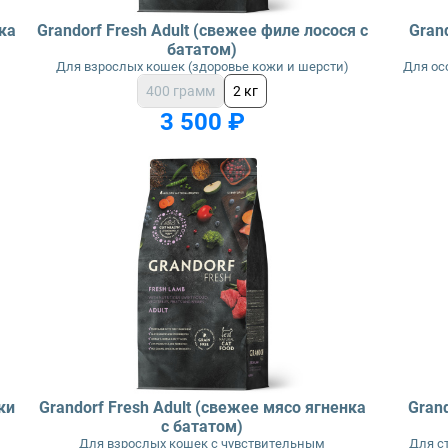
ка
Grandorf Fresh Adult (свежее филе лосося с
Grand
бататом)
Для взрослых кошек (здоровье кожи и шерсти)
Для ос
400 грамм
2 кг
3 500 ₽
ки
Grandorf Fresh Adult (свежее мясо ягненка
Grand
с бататом)
Для взрослых кошек с чувствительным
Для с