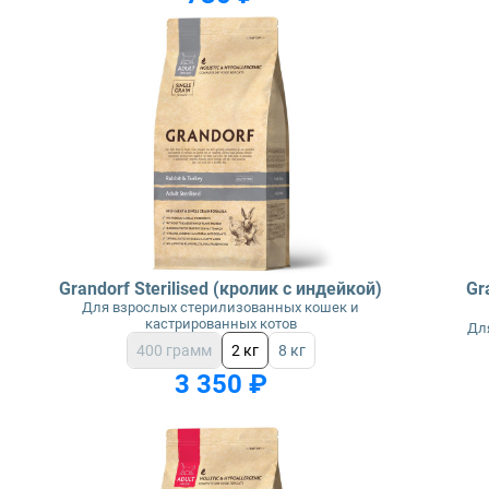
Grandorf Sterilised (кролик с индейкой)
Gr
Для взрослых стерилизованных кошек и
кастрированных котов
Дл
400 грамм
2 кг
8 кг
3 350 ₽