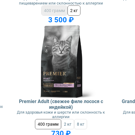
пищеварением или склонностью к аллергии
400 грамм
2 кг
3 500 ₽
Premier Adult (свежее филе лосося с
Grand
ых
индейкой)
Для здоровья кожи и шерсти или склонность к
Для в
аллергии
400 грамм
2 кг
8 кг
730 ₽