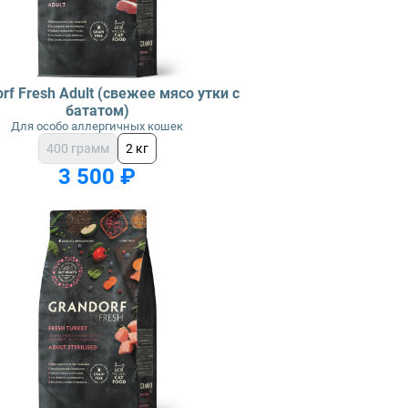
rf Fresh Adult (свежее мясо утки с
бататом)
Для особо аллергичных кошек
400 грамм
2 кг
3 500 ₽