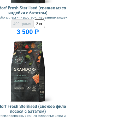
orf Fresh Sterilised (свежее мясо
индейки с бататом)
обо аллергичных стерилизованных кошек
400 грамм
2 кг
3 500 ₽
orf Fresh Sterilised (свежее филе
лосося с бататом)
терилизованных кошек (здоровье кожи и