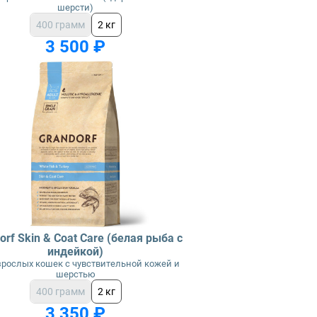
шерсти)
400 грамм
2 кг
3 500 ₽
orf Skin & Coat Care (белая рыба с
индейкой)
зрослых кошек с чувствительной кожей и
шерстью
400 грамм
2 кг
3 350 ₽