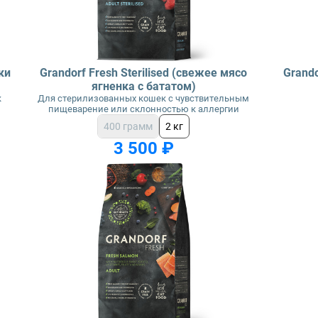
ки
Grandorf Fresh Sterilised (свежее мясо
Grando
ягненка с бататом)
к
Для стерилизованных кошек с чувствительным
пищеварение или склонностью к аллергии
400 грамм
2 кг
3 500 ₽