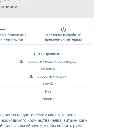
 наличии
ремя получения:
Доставка в удобный
и или картой
временной интервал
ООО «Провими»
Для взрослых кошек всех пород
Ягненок
Для взрослых кошек
Сухой
Нет
Россия
 основана на диетическом мясе ягненка и
 необходимого количества белка, витаминов и
обраны таким образом, чтобы снизить риск