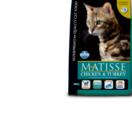
Farmina Ecopet
Farmina Fun Dog
Farmina N&D
Glance
Grandorf
Karmy
Mr. Buffalo
Petvador
Premier