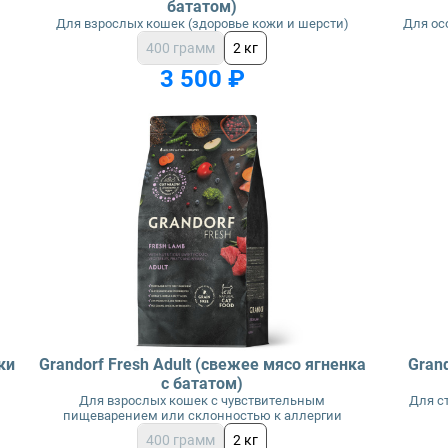
бататом)
Для взрослых кошек (здоровье кожи и шерсти)
Для ос
400 грамм
2 кг
3 500 ₽
ки
Grandorf Fresh Adult (свежее мясо ягненка
Grand
с бататом)
Для взрослых кошек с чувствительным
Для с
пищеварением или склонностью к аллергии
400 грамм
2 кг