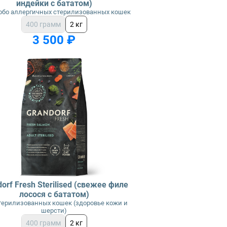
индейки с бататом)
обо аллергичных стерилизованных кошек
400 грамм
2 кг
3 500 ₽
orf Fresh Sterilised (свежее филе
лосося с бататом)
терилизованных кошек (здоровье кожи и
шерсти)
400 грамм
2 кг