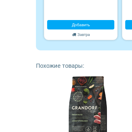
Wonderfur
Edel
Добавить
Территория
Завтра
Frais
ZooRing
Похожие товары:
Award
Monge
Craftia