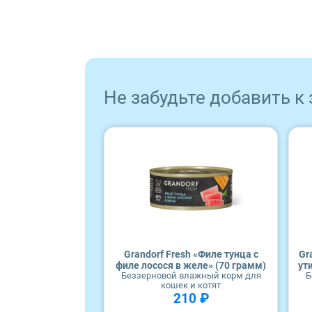
ProBalance
ProХвост
Не забудьте добавить к
Royal Canin
Sirius
Tasty
Zillii
Будь Здоров
Grandorf Fresh «Филе тунца с
Gr
филе лосося в желе» (70 грамм)
ут
Беззерновой влажный корм для
Б
Наша Марка
кошек и котят
210 ₽