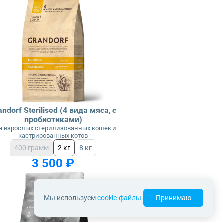
andorf Sterilised (4 вида мяса, с
пробиотиками)
я взрослых стерилизованных кошек и
кастрированных котов
400 грамм
2 кг
8 кг
3 500 ₽
Мы используем
cookie-файлы
.
Принимаю