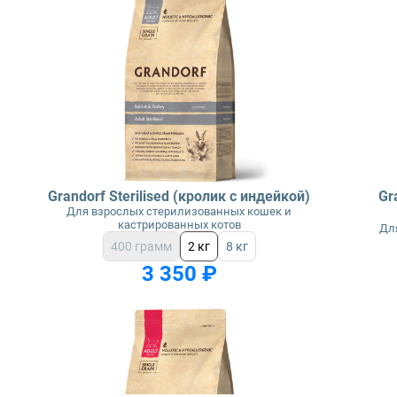
Grandorf Sterilised (кролик с индейкой)
Gr
Для взрослых стерилизованных кошек и
кастрированных котов
Дл
400 грамм
2 кг
8 кг
3 350 ₽