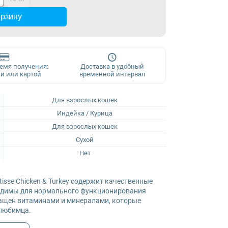
орзину
ремя получения:
Доставка в удобный
и или картой
временной интервал
Для взрослых кошек
Индейка / Курица
Для взрослых кошек
Сухой
Нет
isse Chicken & Turkey содержит качественные
ходимы для нормального функционирования
гащен витаминами и минералами, которые
любимца.