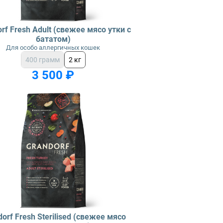
rf Fresh Adult (свежее мясо утки с
бататом)
Для особо аллергичных кошек
400 грамм
2 кг
3 500 ₽
orf Fresh Sterilised (свежее мясо