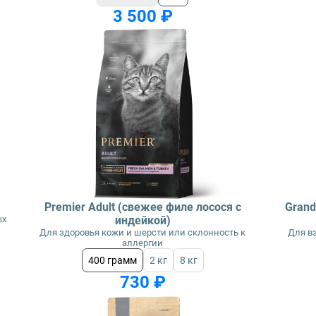
3 500 ₽
Premier Adult (свежее филе лосося с
Grand
ых
индейкой)
Для здоровья кожи и шерсти или склонность к
Для в
аллергии
400 грамм
2 кг
8 кг
730 ₽