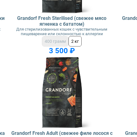
ки
Grandorf Fresh Sterilised (свежее мясо
Grando
ягненка с бататом)
к
Для стерилизованных кошек с чувствительным
пищеварение или склонностью к аллергии
400 грамм
2 кг
3 500 ₽
ка
Grandorf Fresh Adult (свежее филе лосося с
Grand