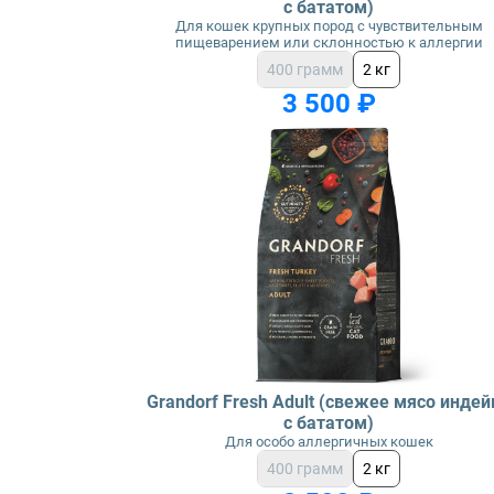
с бататом)
Для кошек крупных пород с чувствительным
пищеварением или склонностью к аллергии
400 грамм
2 кг
3 500 ₽
Grandorf Fresh Adult (свежее мясо индей
с бататом)
Для особо аллергичных кошек
400 грамм
2 кг