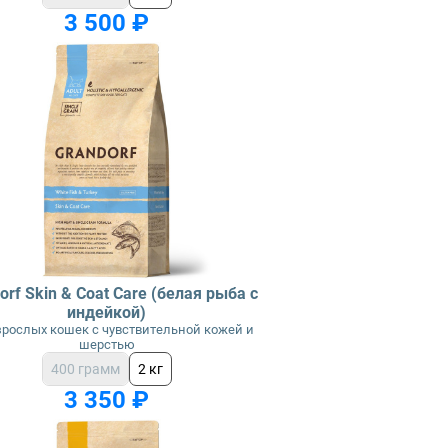
3 500 ₽
orf Skin & Coat Care (белая рыба с
индейкой)
зрослых кошек с чувствительной кожей и
шерстью
400 грамм
2 кг
3 350 ₽