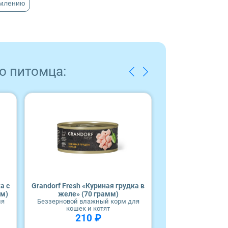
рмлению
о питомца:
а с
Grandorf Fresh «Куриная грудка в
Влажный корм
мм)
желе» (70 грамм)
Gourmet Diet 
ля
Беззерновой влажный корм для
тунц
кошек и котят
Для взросл
210 ₽
85 гр