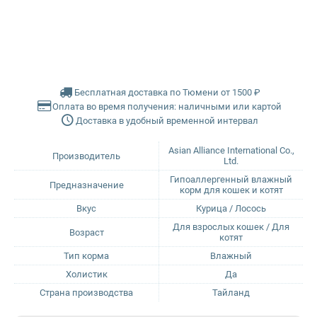
Farmina Ecopet
Farmina Fun Dog
Бесплатная доставка по Тюмени от 1500 ₽
Farmina N&D
Оплата во время получения: наличными или картой
Доставка в удобный временной интервал
Glance
Asian Alliance International Co.,
Производитель
Ltd.
Grandorf
Гипоаллергенный влажный
Предназначение
корм для кошек и котят
Karmy
Вкус
Курица / Лосось
Для взрослых кошек / Для
Возраст
котят
Mr. Buffalo
Тип корма
Влажный
Холистик
Да
Petvador
Страна производства
Тайланд
Premier