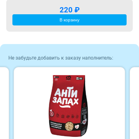
220 ₽
ProBalance
В корзину
ProХвост
Royal Canin
Не забудьте добавить к заказу наполнитель:
Sirius
Tasty
Zillii
Будь Здоров
Наша Марка