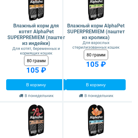
Влажный корм для
Влажный корм AlphaPet
котят AlphaPet
SUPERPREMIEM (паштет
SUPERPREMIEM (паштет
из кролика)
из индейки)
Для взрослых
стерилизованных кошек
Для котят, беременных и
кормящих кошек
80 грамм
80 грамм
105 ₽
105 ₽
В корзину
В корзину
В понедельник
В понедельник