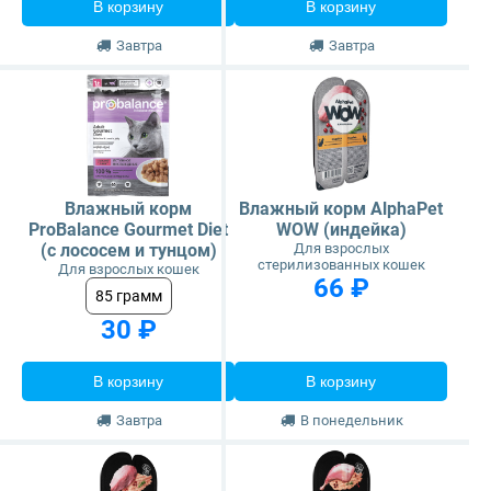
В корзину
В корзину
Завтра
Завтра
Влажный корм
Влажный корм AlphaPet
ProBalance Gourmet Diet
WOW (индейка)
(с лососем и тунцом)
Для взрослых
стерилизованных кошек
Для взрослых кошек
66 ₽
85 грамм
30 ₽
В корзину
В корзину
Завтра
В понедельник