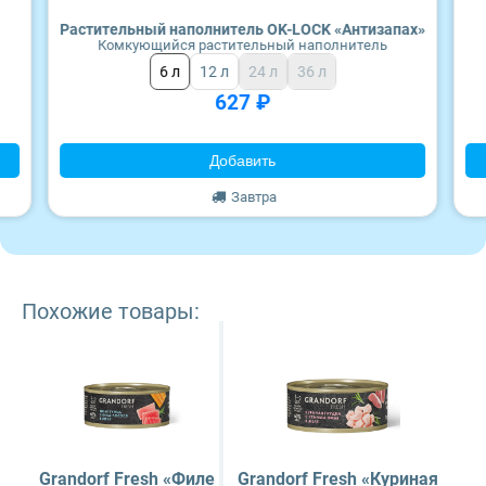
Wonderfur
Растительный наполнитель OK-LOCK «Антизапах»
Комкующийся растительный наполнитель
Edel
6 л
12 л
24 л
36 л
627 ₽
Территория
Добавить
Frais
Завтра
ZooRing
Award
Похожие товары:
Monge
Craftia
Grandorf Fresh «Филе
Grandorf Fresh «Куриная