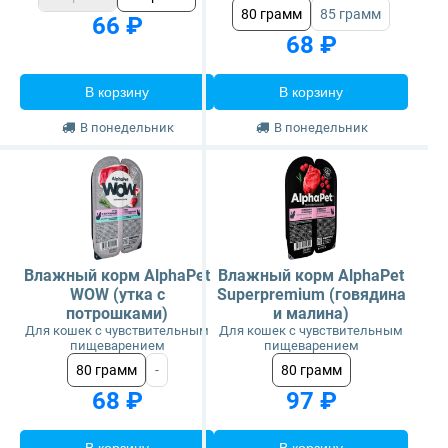
80 грамм
85 грамм
66 ₽
68 ₽
В корзину
В корзину
В понедельник
В понедельник
Влажный корм AlphaPet
Влажный корм AlphaPet
WOW (утка с
Superpremium (говядина
потрошками)
и малина)
Для кошек с чувствительным
Для кошек с чувствительным
пищеварением
пищеварением
80 грамм
-
80 грамм
68 ₽
97 ₽