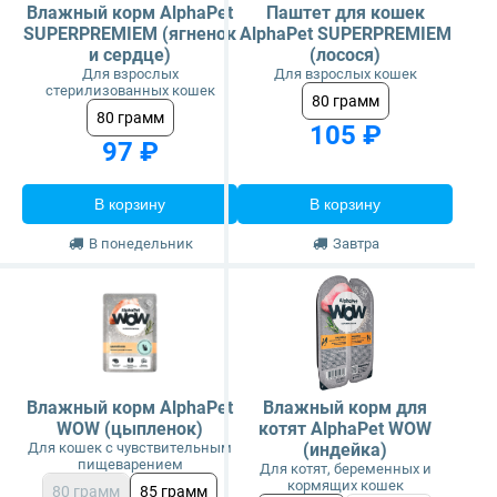
Влажный корм AlphaPet
Паштет для кошек
SUPERPREMIEM (ягненок
AlphaPet SUPERPREMIEM
и сердце)
(лосося)
Для взрослых
Для взрослых кошек
стерилизованных кошек
80 грамм
80 грамм
105 ₽
97 ₽
В корзину
В корзину
В понедельник
Завтра
Влажный корм AlphaPet
Влажный корм для
WOW (цыпленок)
котят AlphaPet WOW
Для кошек с чувствительным
(индейка)
пищеварением
Для котят, беременных и
кормящих кошек
80 грамм
85 грамм