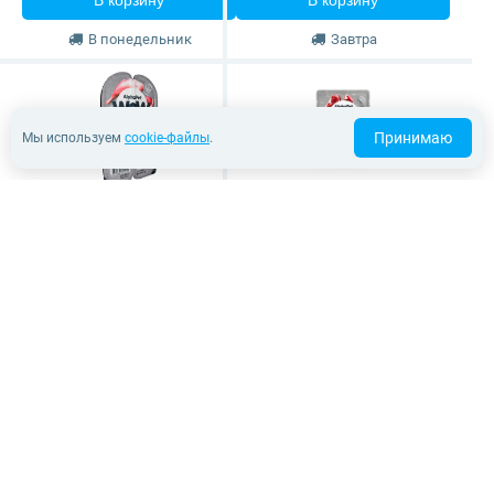
В корзину
В корзину
В понедельник
Завтра
Принимаю
Мы используем
cookie-файлы
.
Влажный корм AlphaPet
Влажный корм AlphaPet
WOW (кролик с
WOW (ягненок с
потрошками)
потрошками)
Для кошек с чувствительным
Для кошек с чувствительным
пищеварением
пищеварением
80 грамм
85 грамм
80 грамм
85 грамм
68 ₽
66 ₽
В корзину
В корзину
В понедельник
В понедельник