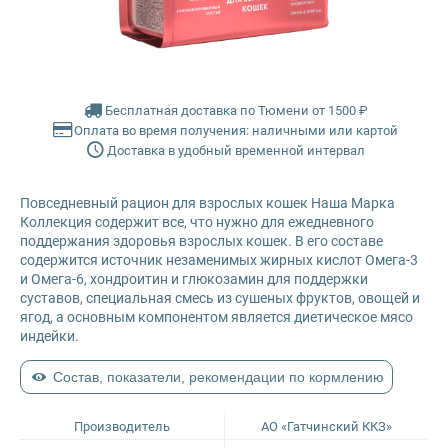
Farmina Ecopet
Farmina Fun Dog
Бесплатная доставка по Тюмени от 1500 ₽
Оплата во время получения: наличными или картой
Farmina N&D
Доставка в удобный временной интервал
Glance
Повседневный рацион для взрослых кошек Наша Марка
Коллекция содержит все, что нужно для ежедневного
Grandorf
поддержания здоровья взрослых кошек. В его составе
содержится источник незаменимых жирных кислот Омега-3
и Омега-6, хондроитин и глюкозамин для поддержки
Karmy
суставов, специальная смесь из сушеных фруктов, овощей и
ягод, а основным компонентом является диетическое мясо
индейки.
Mr. Buffalo
Состав, показатели, рекомендации по кормлению
Petvador
Производитель
АО «Гатчинский ККЗ»
Premier