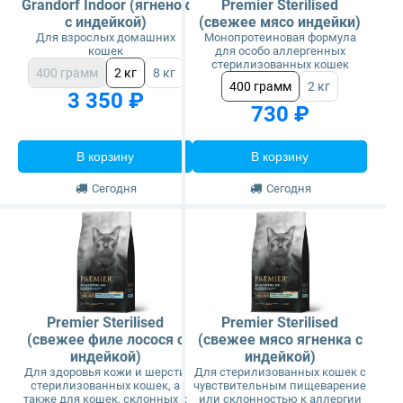
Grandorf Indoor (ягненок
Premier Sterilised
с индейкой)
(свежее мясо индейки)
Для взрослых домашних
Монопротеиновая формула
кошек
для особо аллергенных
стерилизованных кошек
400 грамм
2 кг
8 кг
400 грамм
2 кг
3 350 ₽
730 ₽
В корзину
В корзину
Сегодня
Сегодня
Premier Sterilised
Premier Sterilised
(свежее филе лосося с
(свежее мясо ягненка с
индейкой)
индейкой)
Для здоровья кожи и шерсти
Для стерилизованных кошек с
стерилизованных кошек, а
чувствительным пищеварение
также для кошек, склонных к
или склонностью к аллергии