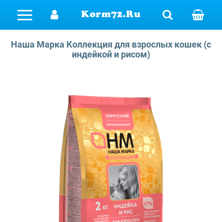
Farmina Vet Life
Корма
Ajo
Farmina Vet Life
Jawz
Канатики
Ошейники
Наша Марка Коллекция для взрослых кошек (с
индейкой и рисом)
Royal Canin
All Dogs
Ветеринарные диеты
Grandorf Vet
Мячики
Поводки
Grandorf Vet
AlphaPet
Royal Canin
Лакомства
Пуллеры и кольца
Best Dinner
AlphaPet Vet
Игрушки
Тарелочки для дог-фрисби
Blitz
Ухваты, кусалки, грызаки
Амуниция
Brit
Delicana
Farmina Cibau