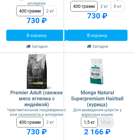
аллергии
400 грамм
2 кг
8 кг
400 грамм
2 кг
730 ₽
730 ₽
В корзину
В корзину
Сегодня
Сегодня
Premier Adult (свежее
Monge Natural
мясо ягненка с
Superpremium Hairball
индейкой)
(курица)
Чувствительное пищеварение
Для выведения шерсти у
или склонность к аллергии
взрослых кошек
400 грамм
2 кг
1,5 кг
10 кг
730 ₽
2 166 ₽