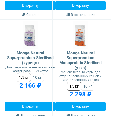
В корзину
В корзину
Сегодня
В понедельник
Monge Natural
Monge Natural
Superpremium Sterilised
Superpremium
(курица)
Monoprotein Sterilised
Для стерилизованных кошек и
(утка)
кастрированных котов
Монобелковый корм для
стерилизованных кошек и
1,5 кг
10 кг
кастрированных котов
2 166 ₽
1,5 кг
10 кг
2 298 ₽
В корзину
В корзину
В понедельник
В понедельник