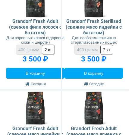
Grandorf Fresh Adult
Grandorf Fresh Sterilised
(свежее филе лосося с
(свежее мясо индейки с
бататом)
бататом)
Для взрослых кошек (здоровье
Для особо аллергичных
кожи и шерсти)
стерилизованных кошек
400 грамм
2 кг
400 грамм
2 кг
3 500 ₽
3 500 ₽
В корзину
В корзину
Сегодня
Сегодня
Grandorf Fresh Adult
Grandorf Fresh Adult
(свежее мясо индейки с
(свежее мясо ягненка с