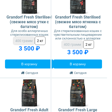
Grandorf Fresh Sterilised
Grandorf Fresh Sterilised
(свежее мясо утки с
(свежее мясо ягненка с
бататом)
бататом)
Для особо аллергичных
Для стерилизованных кошек с
стерилизованных кошек
чувствительным пищеварение
или склонностью к аллергии
400 грамм
2 кг
400 грамм
2 кг
3 500 ₽
3 500 ₽
В корзину
В корзину
Сегодня
Сегодня
Grandorf Fresh Adult
Grandorf Fresh Large