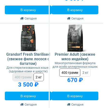
В корзину
В корзину
Сегодня
Сегодня
Grandorf Fresh Sterilised
Premier Adult (свежее
(свежее филе лосося с
мясо индейки)
бататом)
Монопротеиновая формула
для особо аллергенных кошек
Для стерилизованных кошек
(здоровье кожи и шерсти)
400 грамм
2 кг
400 грамм
2 кг
670 ₽
3 500 ₽
В корзину
В корзину
Сегодня
Сегодня