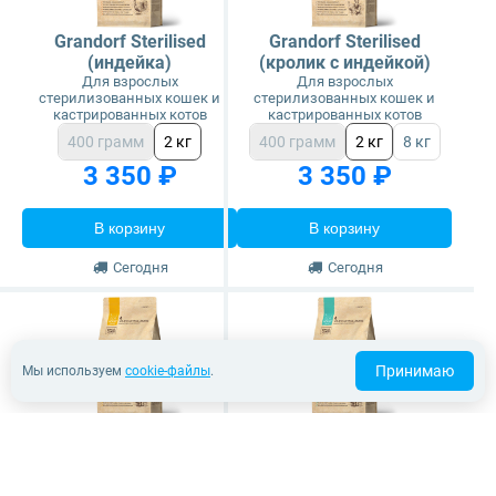
Grandorf Sterilised
Grandorf Sterilised
(индейка)
(кролик с индейкой)
Для взрослых
Для взрослых
стерилизованных кошек и
стерилизованных кошек и
кастрированных котов
кастрированных котов
400 грамм
2 кг
400 грамм
2 кг
8 кг
3 350 ₽
3 350 ₽
В корзину
В корзину
Сегодня
Сегодня
Принимаю
Мы используем
cookie-файлы
.
Grandorf Sterilised (4
Grandorf Indoor (4 вида
вида мяса, с
мяса, с пробиотиками)
пробиотиками)
Для взрослых домашних
кошек
Для взрослых