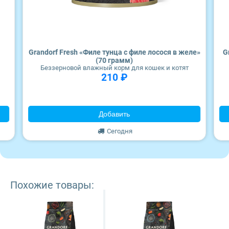
Wonderfur
Edel
Grandorf Fresh «Филе тунца с филе лосося в желе»
G
Территория
(70 грамм)
Беззерновой влажный корм для кошек и котят
210 ₽
Frais
ZooRing
Добавить
Сегодня
Award
Monge
Похожие товары:
Craftia