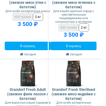
(свежее мясо утки с
(свежее мясо ягненка с
бататом)
бататом)
Для особо аллергичных кошек
Для кошек крупных пород с
чувствительным
400 грамм
2 кг
пищеварением или
склонностью к аллергии
3 500 ₽
400 грамм
2 кг
3 500 ₽
В корзину
В корзину
Сегодня
Сегодня
Grandorf Fresh Adult
Grandorf Fresh Sterilised
(свежее филе лосося с
(свежее мясо индейки с
бататом)
бататом)
Для взрослых кошек (здоровье
Для особо аллергичных