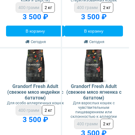
кожи и шерсти)
стерилизованных кошек
400 грамм
2 кг
400 грамм
2 кг
3 500 ₽
3 500 ₽
В корзину
В корзину
Сегодня
Сегодня
Grandorf Fresh Adult
Grandorf Fresh Adult
(свежее мясо индейки с
(свежее мясо ягненка с
бататом)
бататом)
Для особо аллергичных кошек
Для взрослых кошек с
чувствительным
400 грамм
2 кг
пищеварением или
склонностью к аллергии
3 500 ₽
400 грамм
2 кг
3 500 ₽