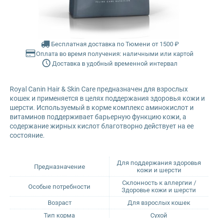
Farmina Ecopet
Farmina Fun Dog
Бесплатная доставка по Тюмени от 1500 ₽
Оплата во время получения: наличными или картой
Доставка в удобный временной интервал
Farmina N&D
Royal Canin Hair & Skin Care предназначен для взрослых
Glance
кошек и применяется в целях поддержания здоровья кожи и
шерсти. Используемый в корме комплекс аминокислот и
Grandorf
витаминов поддерживает барьерную функцию кожи, а
содержание жирных кислот благотворно действует на ее
состояние.
Karmy
Для поддержания здоровья
Mr. Buffalo
Предназначение
кожи и шерсти
Склонность к аллергии /
Особые потребности
Здоровье кожи и шерсти
Petvador
Возраст
Для взрослых кошек
Premier
Тип корма
Сухой