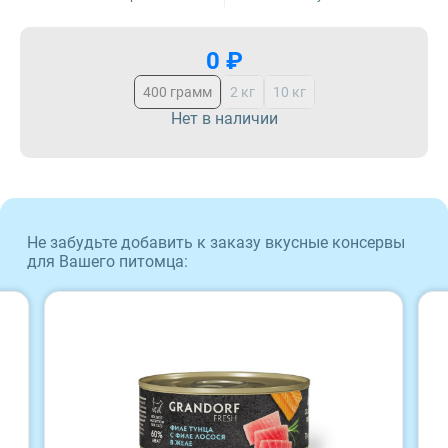
ProBalance
0 ₽
400 грамм
2 кг
10 кг
ProХвост
Нет в наличии
Royal Canin
Sirius
Не забудьте добавить к заказу вкусные консервы
Tasty
для Вашего питомца:
Zillii
Будь Здоров
Наша Марка