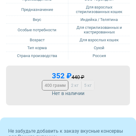
Для взрослых
Предназначение
стерилизованных кошек
ProBalance
Вкус
Индейка / Телятина
Для стерилизованных и
ProХвост
Особые потребности
кастрированных
Возраст
Для взрослых кошек
Royal Canin
Тип корма
Сухой
Страна производства
Россия
Sirius
352 ₽
Tasty
440 ₽
400 грамм
2 кг
5 кг
Zillii
Нет в наличии
Будь Здоров
Наша Марка
Не забудьте добавить к заказу вкусные консервы