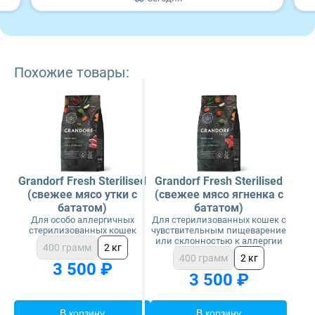
Похожие товары:
Grandorf Fresh Sterilised
Grandorf Fresh Sterilised
(свежее мясо утки с
(свежее мясо ягненка с
бататом)
бататом)
Для особо аллергичных
Для стерилизованных кошек с
стерилизованных кошек
чувствительным пищеварение
или склонностью к аллергии
400 грамм
2 кг
400 грамм
2 кг
3 500 ₽
3 500 ₽
В корзину
В корзину