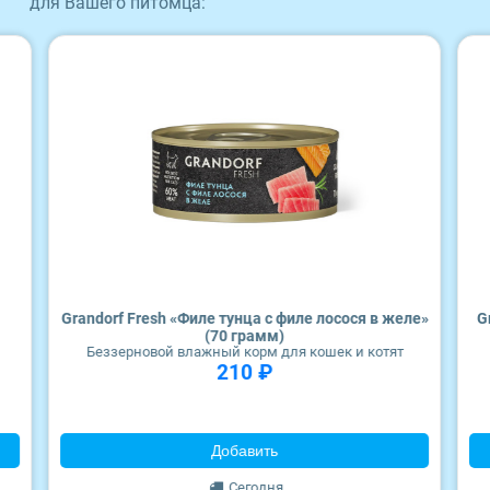
для Вашего питомца:
Wonderfur
Edel
Территория
Frais
ZooRing
Award
Grandorf Fresh «Филе тунца с филе лосося в желе»
G
(70 грамм)
Monge
Беззерновой влажный корм для кошек и котят
210 ₽
Craftia
Добавить
Сегодня