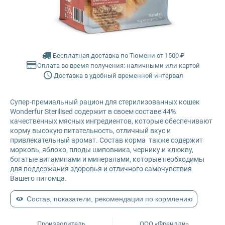
Farmina Ecopet
Farmina Fun Dog
Бесплатная доставка по Тюмени от 1500 ₽
Оплата во время получения: наличными или картой
Farmina N&D
Доставка в удобный временной интервал
Glance
Супер-премиальный рацион для стерилизованных кошек
Wonderfur Sterilised содержит в своем составе 44%
Grandorf
качественных мясных ингредиентов, которые обеспечивают
корму высокую питательность, отличный вкус и
привлекательный аромат. Состав корма также содержит
Karmy
морковь, яблоко, плоды шиповника, чернику и клюкву,
богатые витаминами и минералами, которые необходимы
для поддержания здоровья и отличного самочувствия
Mr. Buffalo
Вашего питомца.
Petvador
Состав, показатели, рекомендации по кормлению
Premier
Производитель
ООО «Френдли»