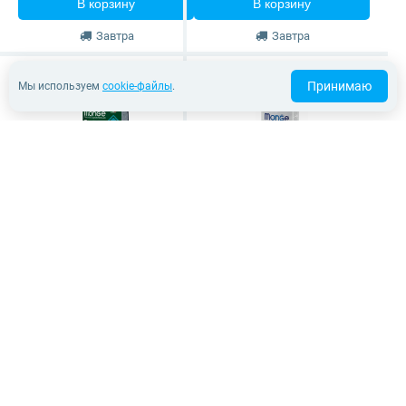
В корзину
В корзину
Завтра
Завтра
Принимаю
Мы используем
cookie-файлы
.
Monge BWild Grain Free
Monge Natural
Formula Sterilised (тунец
Superpremium Urinary
с горохом)
(курица)
Беззерновой корм для
Для профилактики МКБ у
стерилизованных кошек и
взрослых кошек и котов
кастрированных котов
1,5 кг
10 кг
1,5 кг
2 166 ₽
2 625 ₽
В корзину
В корзину
Завтра
Завтра