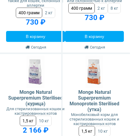
также для кошек, склонных к
или склонностью к аллергии
аллергии
400 грамм
2 кг
8 кг
400 грамм
2 кг
730 ₽
730 ₽
В корзину
В корзину
Сегодня
Сегодня
Monge Natural
Monge Natural
Superpremium Sterilised
Superpremium
(курица)
Monoprotein Sterilised
Для стерилизованных кошек и
(утка)
кастрированных котов
Монобелковый корм для
стерилизованных кошек и
1,5 кг
10 кг
кастрированных котов
2 166 ₽
1,5 кг
10 кг