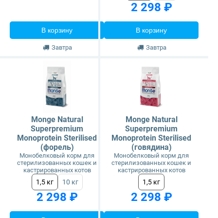
2 298 ₽
В корзину
В корзину
Завтра
Завтра
Monge Natural
Monge Natural
Superpremium
Superpremium
Monoprotein Sterilised
Monoprotein Sterilised
(форель)
(говядина)
Монобелковый корм для
Монобелковый корм для
стерилизованных кошек и
стерилизованных кошек и
кастрированных котов
кастрированных котов
1,5 кг
10 кг
1,5 кг
2 298 ₽
2 298 ₽