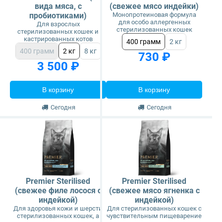
вида мяса, с
(свежее мясо индейки)
пробиотиками)
Монопротеиновая формула
для особо аллергенных
Для взрослых
стерилизованных кошек
стерилизованных кошек и
кастрированных котов
400 грамм
2 кг
400 грамм
2 кг
8 кг
730 ₽
3 500 ₽
В корзину
В корзину
Сегодня
Сегодня
Premier Sterilised
Premier Sterilised
(свежее филе лосося с
(свежее мясо ягненка с
индейкой)
индейкой)
Для здоровья кожи и шерсти
Для стерилизованных кошек с
стерилизованных кошек, а
чувствительным пищеварение