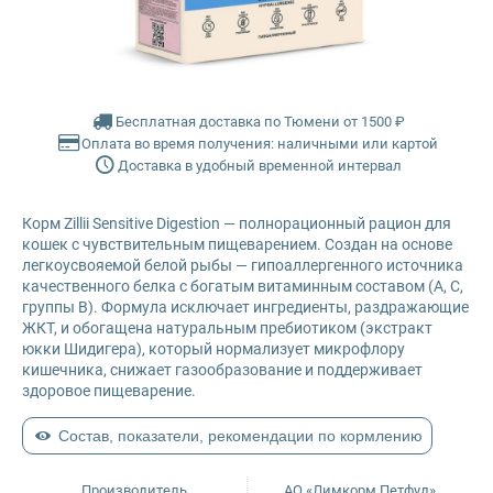
Farmina Ecopet
Farmina Fun Dog
Бесплатная доставка по Тюмени от 1500 ₽
Оплата во время получения: наличными или картой
Farmina N&D
Доставка в удобный временной интервал
Glance
Корм Zillii Sensitive Digestion — полнорационный рацион для
кошек с чувствительным пищеварением. Создан на основе
Grandorf
легкоусвояемой белой рыбы — гипоаллергенного источника
качественного белка с богатым витаминным составом (А, С,
группы В). Формула исключает ингредиенты, раздражающие
Karmy
ЖКТ, и обогащена натуральным пребиотиком (экстракт
юкки Шидигера), который нормализует микрофлору
кишечника, снижает газообразование и поддерживает
Mr. Buffalo
здоровое пищеварение.
Petvador
Состав, показатели, рекомендации по кормлению
Premier
Производитель
АО «Лимкорм Петфуд»