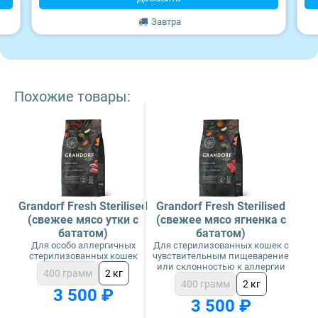
Завтра
Похожие товары:
Grandorf Fresh Sterilised
Grandorf Fresh Sterilised
(свежее мясо утки с
(свежее мясо ягненка с
бататом)
бататом)
Для особо аллергичных
Для стерилизованных кошек с
стерилизованных кошек
чувствительным пищеварение
или склонностью к аллергии
400 грамм
2 кг
400 грамм
2 кг
3 500 ₽
3 500 ₽