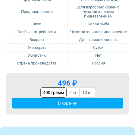
Для взрослых кошек с
Предназначение
чувствительным
ProBalance
пищеварением
Вкус
Белая рыба
ProХвост
Особые потребности
Чувствительное пищеварение
Возраст
Для взрослых кошек
Royal Canin
Тип корма
Сухой
Холистик
Нет
Sirius
Страна производства
Россия
Tasty
496 ₽
Zillii
400 грамм
2 кг
10 кг
В корзину
Будь Здоров
Наша Марка