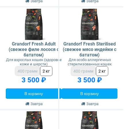
Завтра
Завтра
Grandorf Fresh Adult
Grandorf Fresh Sterilised
(свежее филе лосося с
(свежее мясо индейки с
бататом)
бататом)
Для взрослых кошек (здоровье
Для особо аллергичных
кожи и шерсти)
стерилизованных кошек
400 грамм
2 кг
400 грамм
2 кг
3 500 ₽
3 500 ₽
В корзину
В корзину
Завтра
Завтра