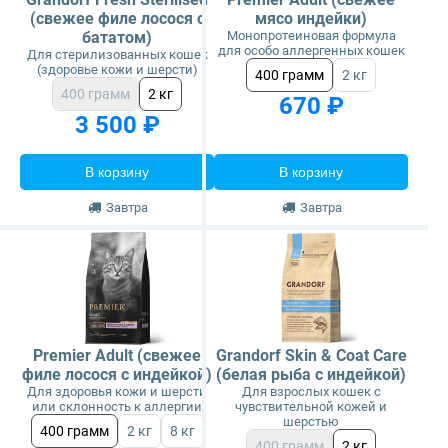
(свежее филе лосося с
мясо индейки)
бататом)
Монопротеиновая формула
для особо аллергенных кошек
Для стерилизованных кошек
(здоровье кожи и шерсти)
400 грамм
2 кг
400 грамм
2 кг
670 ₽
3 500 ₽
В корзину
В корзину
Завтра
Завтра
Premier Adult (свежее
Grandorf Skin & Coat Care
филе лосося с индейкой)
(белая рыба с индейкой)
Для здоровья кожи и шерсти
Для взрослых кошек с
или склонность к аллергии
чувствительной кожей и
шерстью
400 грамм
2 кг
8 кг
400 грамм
2 кг