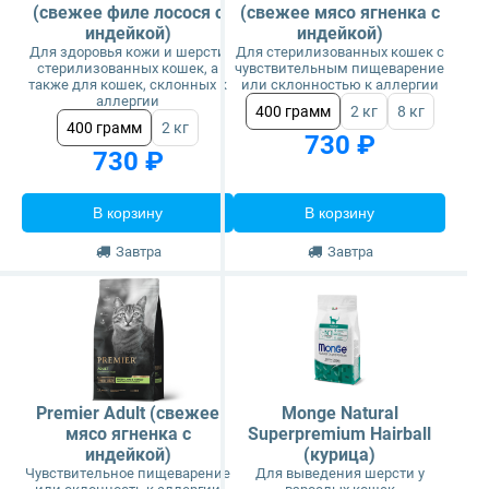
(свежее филе лосося с
(свежее мясо ягненка с
индейкой)
индейкой)
Для здоровья кожи и шерсти
Для стерилизованных кошек с
стерилизованных кошек, а
чувствительным пищеварение
также для кошек, склонных к
или склонностью к аллергии
аллергии
400 грамм
2 кг
8 кг
400 грамм
2 кг
730 ₽
730 ₽
В корзину
В корзину
Завтра
Завтра
Premier Adult (свежее
Monge Natural
мясо ягненка с
Superpremium Hairball
индейкой)
(курица)
Чувствительное пищеварение
Для выведения шерсти у