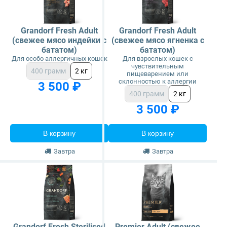
Grandorf Fresh Adult
Grandorf Fresh Adult
(свежее мясо индейки с
(свежее мясо ягненка с
бататом)
бататом)
Для особо аллергичных кошек
Для взрослых кошек с
чувствительным
400 грамм
2 кг
пищеварением или
склонностью к аллергии
3 500 ₽
400 грамм
2 кг
3 500 ₽
В корзину
В корзину
Завтра
Завтра
Grandorf Fresh Sterilised
Premier Adult (свежее