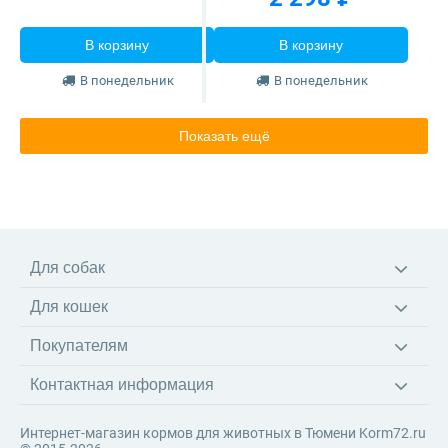
В корзину
В корзину
В понедельник
В понедельник
Показать ещё
Для собак
Корма
Для кошек
Ветеринарные диеты
Корма
Лакомства
Покупателям
Ветеринарные диеты
Игрушки
Доставка
Наполнители
Амуниция
Контактная информация
Оплата
Когтеточки
Возврат товара
Игрушки
Интернет-магазин кормов для животных в Тюмени Korm72.ru
Система скидок