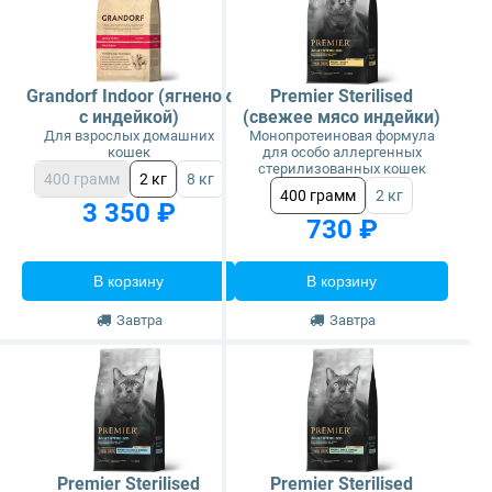
Grandorf Indoor (ягненок
Premier Sterilised
с индейкой)
(свежее мясо индейки)
Для взрослых домашних
Монопротеиновая формула
кошек
для особо аллергенных
стерилизованных кошек
400 грамм
2 кг
8 кг
400 грамм
2 кг
3 350 ₽
730 ₽
В корзину
В корзину
Завтра
Завтра
Premier Sterilised
Premier Sterilised