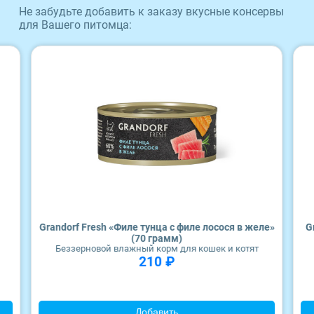
Wonderfur
Не забудьте добавить к заказу вкусные консервы
для Вашего питомца:
Edel
Территория
Frais
ZooRing
Award
Monge
Grandorf Fresh «Филе тунца с филе лосося в желе»
G
(70 грамм)
Беззерновой влажный корм для кошек и котят
Craftia
210 ₽
Добавить