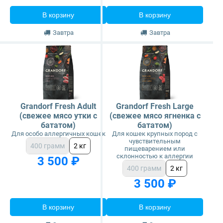
В корзину
В корзину
Завтра
Завтра
Grandorf Fresh Adult
Grandorf Fresh Large
(свежее мясо утки с
(свежее мясо ягненка с
бататом)
бататом)
Для особо аллергичных кошек
Для кошек крупных пород с
чувствительным
400 грамм
2 кг
пищеварением или
склонностью к аллергии
3 500 ₽
400 грамм
2 кг
3 500 ₽
В корзину
В корзину