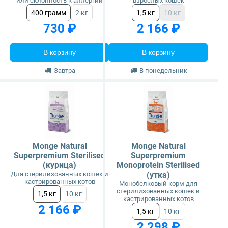
или склонность к аллергии
взрослых кошек
400 грамм
2 кг
1,5 кг
10 кг
730 ₽
2 166 ₽
В корзину
В корзину
Завтра
В понедельник
Monge Natural
Monge Natural
Superpremium Sterilised
Superpremium
(курица)
Monoprotein Sterilised
Для стерилизованных кошек и
(утка)
кастрированных котов
Монобелковый корм для
стерилизованных кошек и
1,5 кг
10 кг
кастрированных котов
2 166 ₽
1,5 кг
10 кг
2 298 ₽