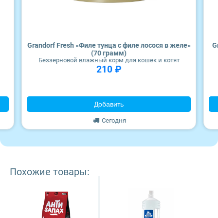
Craftia
Wonderfur
Monge
Edel
Grandorf Fresh «Филе тунца с филе лосося в желе»
G
Территория
(70 грамм)
Беззерновой влажный корм для кошек и котят
210 ₽
Frais
ZooRing
Добавить
Сегодня
Award
Monge
Похожие товары:
Craftia