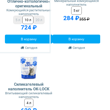
Отлично-котологично»
Минеральный комкующийся
наполнитель
оригинальный
Комкующийся растительный
5 кг
наполнитель
284 ₽
355 ₽
5 л
10 л
20 л
724 ₽
В корзину
В корзину
Сегодня
Сегодня
Силикагелевый
наполнитель OK-LOCK
Впитывающий силикагелевый
наполнитель
4 л