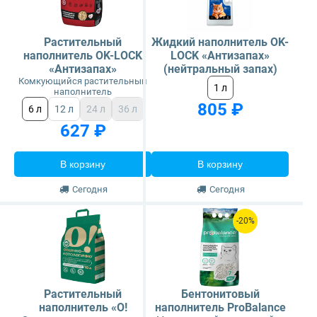
Растительный
Жидкий наполнитель OK-
наполнитель OK-LOCK
LOCK «Антизапах»
«Антизапах»
(нейтральный запах)
Комкующийся растительный
1 л
наполнитель
805 ₽
6 л
12 л
24 л
36 л
627 ₽
В корзину
В корзину
Сегодня
Сегодня
-20%
Растительный
Бентонитовый
наполнитель «О!
наполнитель ProBalance