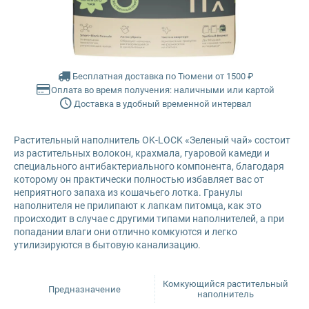
Glance
Farmina Ecopet
Grandorf
Farmina Fun Dog
Бесплатная доставка по Тюмени от 1500 ₽
Оплата во время получения: наличными или картой
Karmy
Farmina N&D
Доставка в удобный временной интервал
Mr. Buffalo
Glance
Растительный наполнитель OK-LOCK «Зеленый чай» состоит
из растительных волокон, крахмала, гуаровой камеди и
Petvador
Grandorf
специального антибактериального компонента, благодаря
которому он практически полностью избавляет вас от
неприятного запаха из кошачьего лотка. Гранулы
Premier
Karmy
наполнителя не прилипают к лапкам питомца, как это
происходит в случае с другими типами наполнителей, а при
попадании влаги они отлично комкуются и легко
ProBalance
Mr. Buffalo
утилизируются в бытовую канализацию.
ProХвост
Petvador
Комкующийся растительный
Предназначение
наполнитель
Royal Canin
Premier