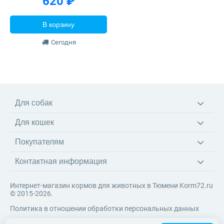
620 ₽
В корзину
Сегодня
Для собак
Корма
Для кошек
Ветеринарные диеты
Корма
Лакомства
Покупателям
Ветеринарные диеты
Игрушки
Доставка
Наполнители
Амуниция
Контактная информация
Оплата
Когтеточки
Возврат товара
Игрушки
Интернет-магазин кормов для животных в Тюмени Korm72.ru
Система скидок
© 2015-2026.
Контакты
Политика в отношении обработки персональных данных