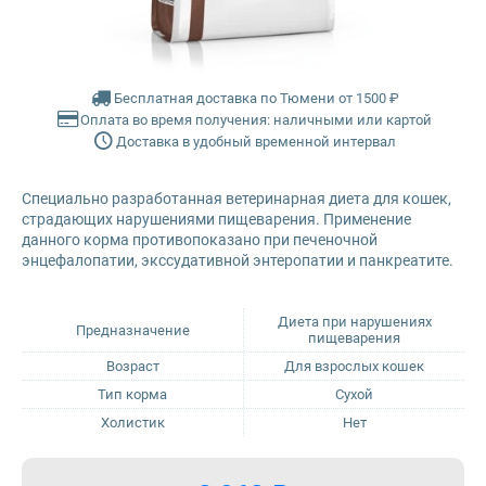
Glance
Farmina Ecopet
Grandorf
Farmina Fun Dog
Бесплатная доставка по Тюмени от 1500 ₽
Оплата во время получения: наличными или картой
Доставка в удобный временной интервал
Karmy
Farmina N&D
Специально разработанная ветеринарная диета для кошек,
Mr. Buffalo
Glance
страдающих нарушениями пищеварения. Применение
данного корма противопоказано при печеночной
Petvador
Grandorf
энцефалопатии, экссудативной энтеропатии и панкреатите.
Premier
Karmy
Диета при нарушениях
Предназначение
пищеварения
Возраст
Для взрослых кошек
ProBalance
Mr. Buffalo
Тип корма
Сухой
Холистик
Нет
ProХвост
Petvador
Royal Canin
Premier