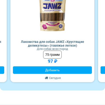
Craftia
Wonderfur
Monge
Edel
Территория
Frais
я
Лакомства для собак JAWZ «Хрустящие
деликатесы» (говяжье легкое)
Для собак всех пород
ZooRing
75 грамм
97 ₽
Award
Добавить
Monge
Сегодня
Craftia