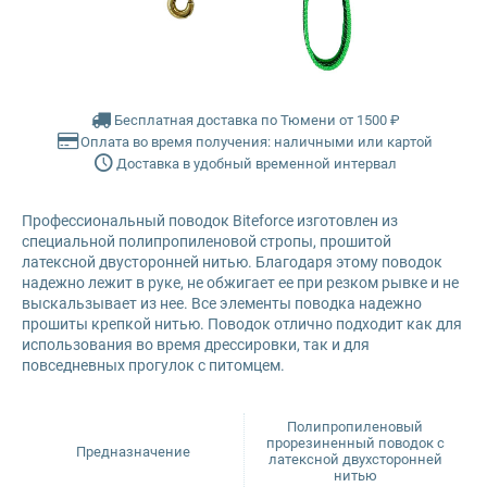
Glance
Farmina Ecopet
Grandorf
Farmina Fun Dog
Бесплатная доставка по Тюмени от 1500 ₽
Оплата во время получения: наличными или картой
Karmy
Farmina N&D
Доставка в удобный временной интервал
Mr. Buffalo
Glance
Профессиональный поводок Biteforce изготовлен из
специальной полипропиленовой стропы, прошитой
Petvador
Grandorf
латексной двусторонней нитью. Благодаря этому поводок
надежно лежит в руке, не обжигает ее при резком рывке и не
выскальзывает из нее. Все элементы поводка надежно
Premier
Karmy
прошиты крепкой нитью. Поводок отлично подходит как для
использования во время дрессировки, так и для
повседневных прогулок с питомцем.
ProBalance
Mr. Buffalo
ProХвост
Petvador
Полипропиленовый
прорезиненный поводок с
Предназначение
латексной двухсторонней
нитью
Royal Canin
Premier