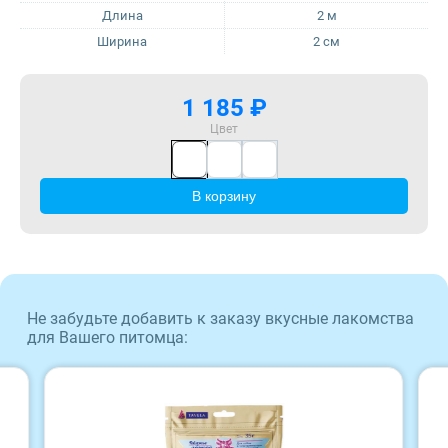
Длина
2 м
Ширина
2 см
Sirius
ProBalance
Tasty
ProХвост
1 185 ₽
Цвет
Zillii
Royal Canin
В корзину
Будь Здоров
Sirius
Наша Марка
Tasty
Award
Zillii
Не забудьте добавить к заказу вкусные лакомства
для Вашего питомца:
Wonderfur
Будь Здоров
Территория
Наша Марка