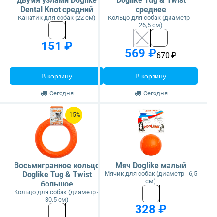
двумя узлами Doglike
Doglike Tug & Twist
Dental Knot средний
среднее
Канатик для собак (22 см)
Кольцо для собак (диаметр -
26,5 см)
151 ₽
569 ₽
670 ₽
В корзину
В корзину
Сегодня
Сегодня
-15%
Восьмигранное кольцо
Мяч Doglike малый
Doglike Tug & Twist
Мячик для собак (диаметр - 6,5
см)
большое
Кольцо для собак (диаметр -
30,5 см)
328 ₽