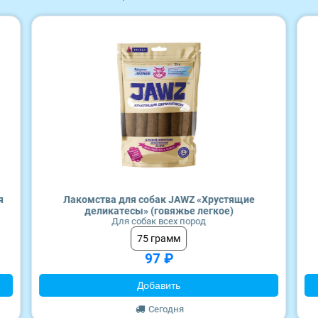
Craftia
Wonderfur
Monge
Edel
Территория
Frais
ZooRing
Award
я
Лакомства для собак JAWZ «Хрустящие
деликатесы» (говяжье легкое)
Monge
Для собак всех пород
75 грамм
97 ₽
Craftia
Добавить
Сегодня