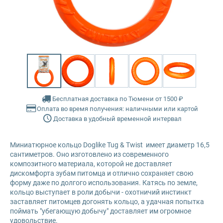
Glance
Farmina Ecopet
Grandorf
Farmina Fun Dog
Karmy
Farmina N&D
Mr. Buffalo
Glance
Бесплатная доставка по Тюмени от 1500 ₽
Оплата во время получения: наличными или картой
Доставка в удобный временной интервал
Petvador
Grandorf
Premier
Karmy
Миниатюрное кольцо Doglike Tug & Twist имеет диаметр 16,5
сантиметров. Оно изготовлено из современного
композитного материала, которой не доставляет
ProBalance
Mr. Buffalo
дискомфорта зубам питомца и отлично сохраняет свою
форму даже по долгого использования. Катясь по земле,
кольцо выступает в роли добычи - охотничий инстинкт
ProХвост
Petvador
заставляет питомцев догонять кольцо, а удачная попытка
поймать "убегающую добычу" доставляет им огромное
Royal Canin
Premier
удовольствие.