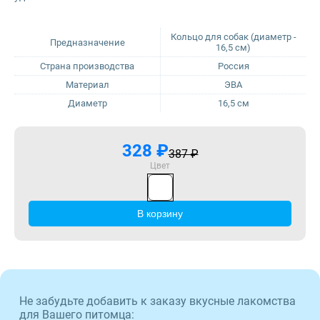
Sirius
ProBalance
Кольцо для собак (диаметр -
Предназначение
16,5 см)
Страна производства
Россия
Tasty
ProХвост
Материал
ЭВА
Диаметр
16,5 см
Zillii
Royal Canin
Будь Здоров
Sirius
328 ₽
387 ₽
Цвет
Наша Марка
Tasty
В корзину
Award
Zillii
Wonderfur
Будь Здоров
Территория
Наша Марка
Не забудьте добавить к заказу вкусные лакомства
для Вашего питомца: