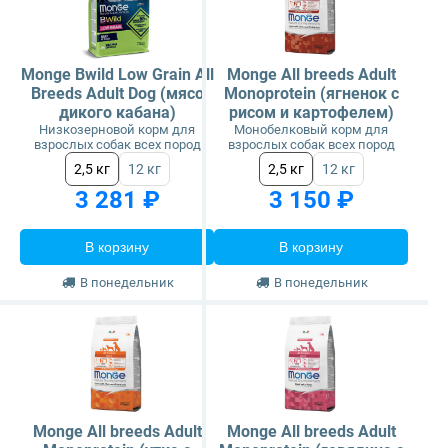
Monge Bwild Low Grain All
Monge All breeds Adult
Breeds Adult Dog (мясо
Monoprotein (ягненок с
дикого кабана)
рисом и картофелем)
Низкозерновой корм для
Монобелковый корм для
взрослых собак всех пород
взрослых собак всех пород
2,5 кг
12 кг
2,5 кг
12 кг
3 281 ₽
3 150 ₽
В корзину
В корзину
В понедельник
В понедельник
Monge All breeds Adult
Monge All breeds Adult