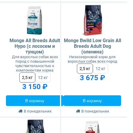
Monge All Breeds Adult
Monge Bwild Low Grain All
Hypo (с лососем и
Breeds Adult Dog
тунцом)
(оленина)
Для взрослых собак всех
Низкозерновой корм для
пород с повышенной
взрослых собак всех пород
чувствительностью к
2,5 кг
12 кг
компонентам корма
3 675 ₽
2,5 кг
12 кг
3 150 ₽
В корзину
В корзину
В понедельник
В понедельник