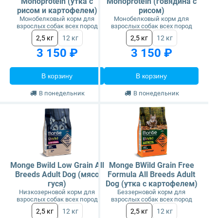
Monoprotein (утка с
Monoprotein (говядина с
рисом и картофелем)
рисом)
Монобелковый корм для
Монобелковый корм для
взрослых собак всех пород
взрослых собак всех пород
2,5 кг
12 кг
2,5 кг
12 кг
3 150 ₽
3 150 ₽
В корзину
В корзину
В понедельник
В понедельник
Monge Bwild Low Grain All
Monge BWild Grain Free
Breeds Adult Dog (мясо
Formula All Breeds Adult
гуся)
Dog (утка с картофелем)
Низкозерновой корм для
Беззерновой корм для
взрослых собак всех пород
взрослых собак всех пород
2,5 кг
12 кг
2,5 кг
12 кг