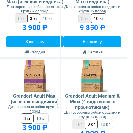
Maxi (ягненок и индейка)
Maxi (индейка)
Для взрослых собак средних и
Для взрослых собак средних и
крупных пород
крупных пород
1 кг
3 кг
10 кг
3 кг
10 кг
3 900 ₽
9 850 ₽
В корзину
В корзину
Сегодня
Сегодня
Grandorf Adult Maxi
Grandorf Adult Medium &
(ягненок с индейкой)
Maxi (4 вида мяса, с
Для взрослых собак крупных
пробиотиками)
пород
Для взрослых собак средних и
крупных пород
3 кг
10 кг
1 кг
3 кг
10 кг
3 900 ₽