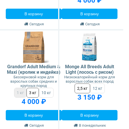
4 000 ₽
В корзину
В корзину
Сегодня
Сегодня
Grandorf Adult Medium &
Monge All Breeds Adult
Maxi (кролик и индейка)
Light (лосось с рисом)
Беззерновой корм для
Низкокалорийный корм для
взрослых собак средних и
взрослых собак всех пород
крупных пород
2,5 кг
12 кг
1 кг
3 кг
10 кг
3 150 ₽
4 000 ₽
В корзину
В корзину
Сегодня
В понедельник