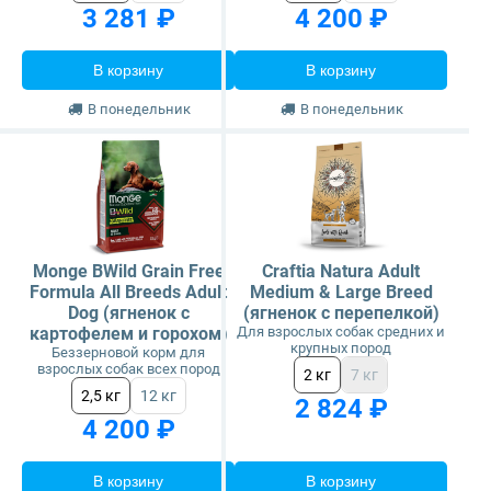
3 281 ₽
4 200 ₽
В корзину
В корзину
В понедельник
В понедельник
Monge BWild Grain Free
Craftia Natura Adult
Formula All Breeds Adult
Medium & Large Breed
Dog (ягненок с
(ягненок с перепелкой)
картофелем и горохом)
Для взрослых собак средних и
крупных пород
Беззерновой корм для
взрослых собак всех пород
2 кг
7 кг
2,5 кг
12 кг
2 824 ₽
4 200 ₽
В корзину
В корзину