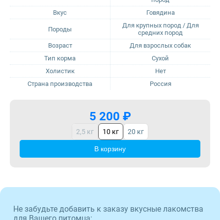
Вкус
Говядина
Sirius
Для крупных пород / Для
Породы
средних пород
Возраст
Для взрослых собак
Tasty
Тип корма
Сухой
Холистик
Нет
Zillii
Страна производства
Россия
Будь Здоров
5 200 ₽
Наша Марка
2,5 кг
10 кг
20 кг
Award
В корзину
Wonderfur
Территория
Не забудьте добавить к заказу вкусные лакомства
для Вашего питомца: