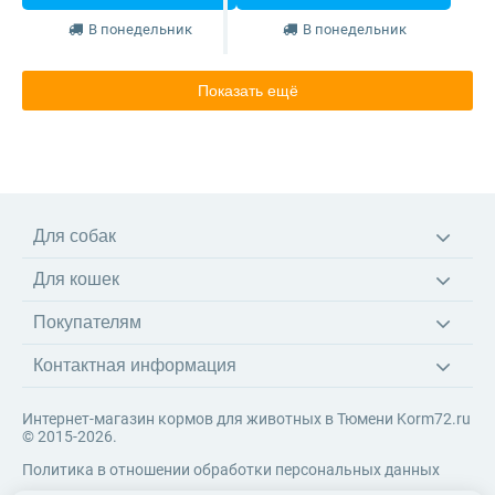
В понедельник
В понедельник
Показать ещё
Для собак
Корма
Для кошек
Ветеринарные диеты
Корма
Лакомства
Покупателям
Ветеринарные диеты
Игрушки
Доставка
Наполнители
Амуниция
Контактная информация
Оплата
Когтеточки
Возврат товара
Игрушки
Интернет-магазин кормов для животных в Тюмени Korm72.ru
Система скидок
© 2015-2026.
Контакты
Политика в отношении обработки персональных данных