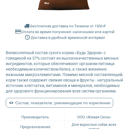
Glance
Grandorf
Бесплатная доставка по Тюмени от 1500 ₽
Оплата во время получения: наличными или картой
Доставка в удобный временной интервал
Karmy
Великолепный состав сухого корма «Будь Здоров» с
Mr. Buffalo
говядиной на 37% состоит из высококачественных мясных
ингредиентов, которые обеспечивают организм питомца
Petvador
необходимым количеством белка, а также жизненно
важными микроэлементами. Помимо мясной составляющей,
корм также содержит свежие овощи и фрукты - натуральный
Premier
источник клетчатки, витаминов и минералов, необходимых
для здорового функционирования всех систем организма.
ProBalance
Состав, показатели, рекомендации по кормлению
ProХвост
Производитель
ООО «Живая Сила»
Для взрослых собак всех
Предназначение
Royal Canin
пород