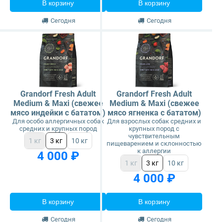
В корзину
В корзину
Сегодня
Сегодня
Grandorf Fresh Adult
Grandorf Fresh Adult
Medium & Maxi (свежее
Medium & Maxi (свежее
мясо индейки с бататом)
мясо ягненка с бататом)
Для особо аллергичных собак
Для взрослых собак средних и
средних и крупных пород
крупных пород с
чувствительным
1 кг
3 кг
10 кг
пищеварением и склонностью
к аллергии
4 000 ₽
1 кг
3 кг
10 кг
4 000 ₽
В корзину
В корзину
Сегодня
Сегодня