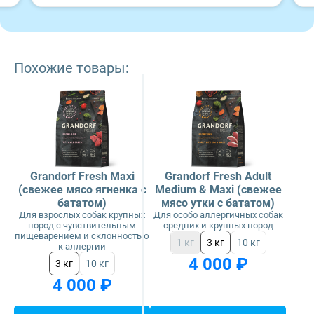
Похожие товары:
Grandorf Fresh Maxi
Grandorf Fresh Adult
(свежее мясо ягненка с
Medium & Maxi (свежее
бататом)
мясо утки с бататом)
Для взрослых собак крупных
Для особо аллергичных собак
пород с чувствительным
средних и крупных пород
пищеварением и склонностью
1 кг
3 кг
10 кг
к аллергии
4 000 ₽
3 кг
10 кг
4 000 ₽