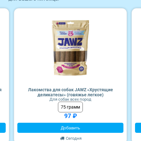
Craftia
Monge
я
Лакомства для собак JAWZ «Хрустящие
деликатесы» (говяжье легкое)
Для собак всех пород
75 грамм
97 ₽
Добавить
Сегодня