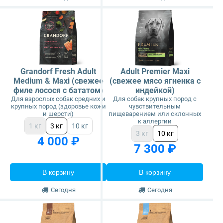
Grandorf Fresh Adult
Adult Premier Maxi
Medium & Maxi (свежее
(свежее мясо ягненка с
филе лосося с бататом)
индейкой)
Для взрослых собак средних и
Для собак крупных пород с
крупных пород (здоровье кожи
чувствительным
и шерсти)
пищеварением или склонных
к аллергии
1 кг
3 кг
10 кг
3 кг
10 кг
4 000 ₽
7 300 ₽
В корзину
В корзину
Сегодня
Сегодня