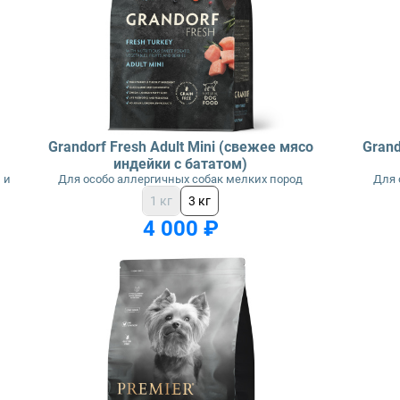
Grandorf Fresh Adult Mini (свежее мясо
Grand
индейки с бататом)
 и
Для особо аллергичных собак мелких пород
Для 
1 кг
3 кг
4 000 ₽