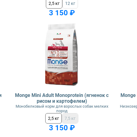
2,5 кг
12 кг
3 150 ₽
и
Monge Mini Adult Monoprotein (ягненок с
Monge B
рисом и картофелем)
Монобелковый корм для взрослых собак мелких
Низкозер
пород
2,5 кг
7,5 кг
3 150 ₽