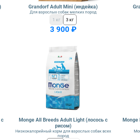
)
Grandorf Adult Mini (индейка)
Gra
Для взрослых собак мелких пород
1 кг
3 кг
3 900 ₽
 с
Monge All Breeds Adult Light (лосось с
Monge E
рисом)
Низкокалорийный корм для взрослых собак всех
Мо
пород