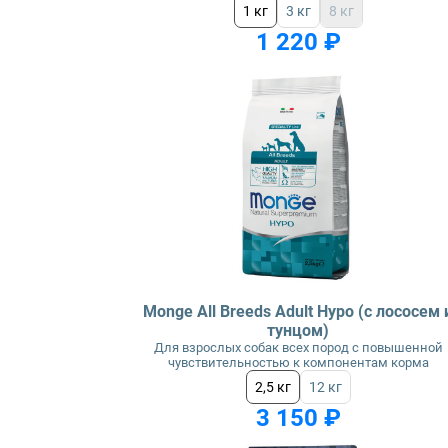
1 кг
3 кг
8 кг
1 220 ₽
Monge All Breeds Adult Hypo (с лососем 
тунцом)
Для взрослых собак всех пород с повышенной
чувствительностью к компонентам корма
2,5 кг
12 кг
3 150 ₽