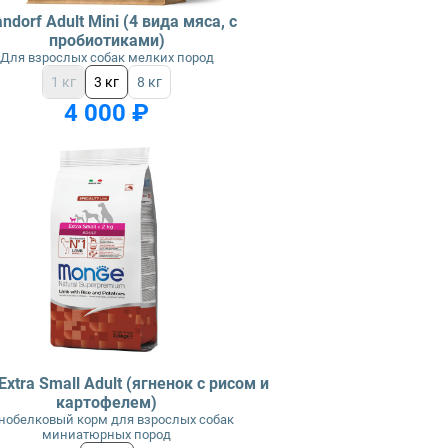
ndorf Adult Mini (4 вида мяса, с
пробиотиками)
Для взрослых собак мелких пород
1 кг
3 кг
8 кг
4 000 ₽
xtra Small Adult (ягненок с рисом и
картофелем)
нобелковый корм для взрослых собак
миниатюрных пород