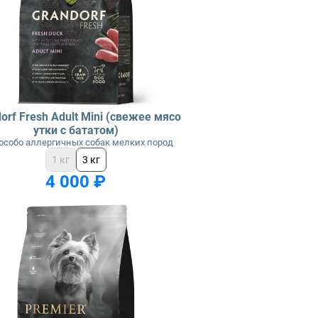
orf Fresh Adult Mini (свежее мясо
утки с бататом)
особо аллергичных собак мелких пород
1 кг
3 кг
4 000 ₽