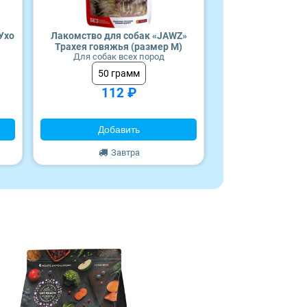
Ухо
Лакомство для собак «JAWZ»
Трахея говяжья (размер M)
Для собак всех пород
50 грамм
112 ₽
Добавить
Завтра