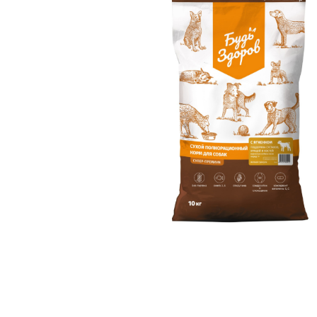
Glance
Grandorf
Karmy
Mr. Buffalo
Petvador
Premier
ProBalance
ProХвост
Royal Canin