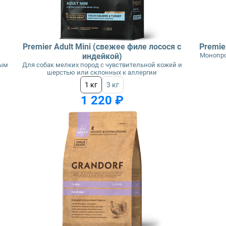
Premier Adult Mini (свежее филе лосося с
Premie
индейкой)
Монопро
ным
Для собак мелких пород с чувствительной кожей и
шерстью или склонных к аллергии
1 кг
3 кг
1 220 ₽