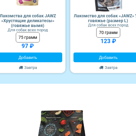
Лакомства для собак JAWZ
Лакомство для собак «JAWZ» 
«Хрустящие деликатесы»
говяжье (размер L)
Для собак всех пород
(говяжье вымя)
Для собак всех пород
70 грамм
75 грамм
123 ₽
97 ₽
Добавить
Добавить
Завтра
Завтра