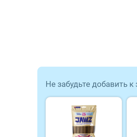
Sirius
Tasty
Zillii
Будь Здоров
Наша Марка
Не забудьте добавить к
Award
Wonderfur
Территория