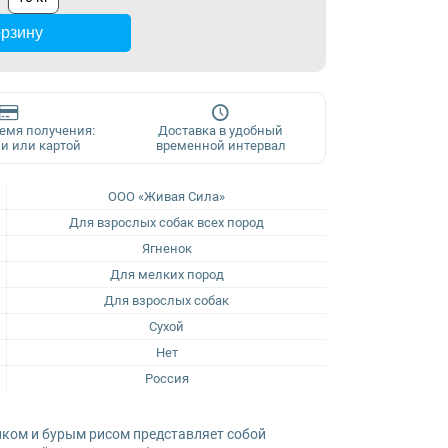
орзину
ремя получения:
Доставка в удобный
и или картой
временной интервал
ООО «Живая Сила»
Для взрослых собак всех пород
Ягненок
Для мелких пород
Для взрослых собак
Сухой
Нет
Россия
нком и бурым рисом представляет собой