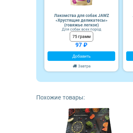
Craftia
Лакомства для собак JAWZ
Monge
«Хрустящие деликатесы»
(говяжье легкое)
Для собак всех пород
75 грамм
97 ₽
Добавить
Завтра
Похожие товары: