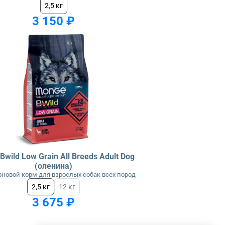
2,5 кг
3 150 ₽
wild Low Grain All Breeds Adult Dog
(оленина)
новой корм для взрослых собак всех пород
2,5 кг
12 кг
3 675 ₽