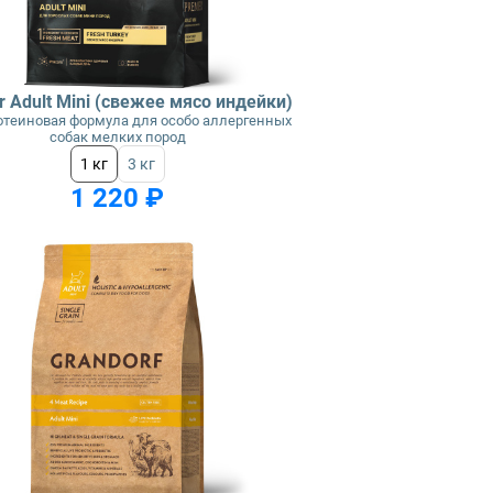
r Adult Mini (свежее мясо индейки)
теиновая формула для особо аллергенных
собак мелких пород
1 кг
3 кг
1 220 ₽