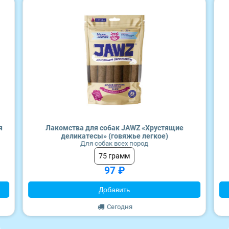
Craftia
Monge
я
Лакомства для собак JAWZ «Хрустящие
деликатесы» (говяжье легкое)
Для собак всех пород
75 грамм
97 ₽
Добавить
Сегодня