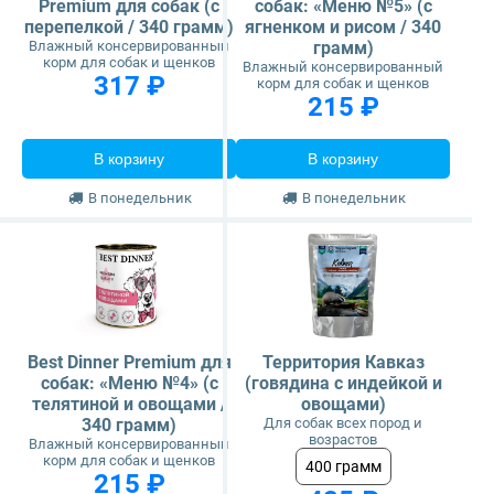
Premium для собак (с
собак: «Меню №5» (с
перепелкой / 340 грамм)
ягненком и рисом / 340
Влажный консервированный
грамм)
корм для собак и щенков
Влажный консервированный
317 ₽
корм для собак и щенков
215 ₽
В корзину
В корзину
В понедельник
В понедельник
Best Dinner Premium для
Территория Кавказ
собак: «Меню №4» (с
(говядина с индейкой и
телятиной и овощами /
овощами)
340 грамм)
Для собак всех пород и
возрастов
Влажный консервированный
корм для собак и щенков
400 грамм
215 ₽