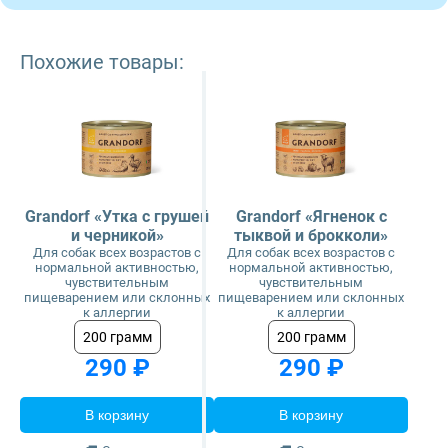
Похожие товары:
Grandorf «Утка с грушей
Grandorf «Ягненок с
и черникой»
тыквой и брокколи»
Для собак всех возрастов с
Для собак всех возрастов с
нормальной активностью,
нормальной активностью,
чувствительным
чувствительным
пищеварением или склонных
пищеварением или склонных
к аллергии
к аллергии
200 грамм
200 грамм
290 ₽
290 ₽
В корзину
В корзину