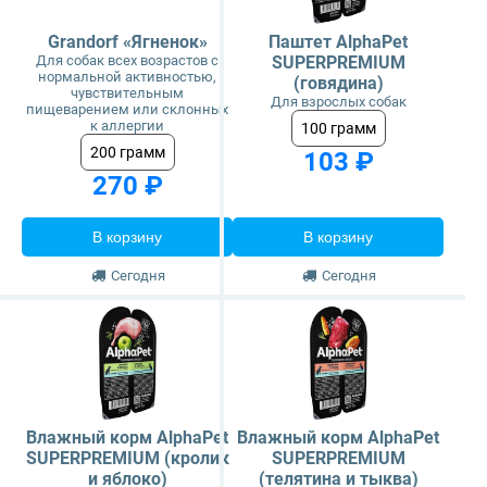
Grandorf «Ягненок»
Паштет AlphaPet
Для собак всех возрастов с
SUPERPREMIUM
нормальной активностью,
(говядина)
чувствительным
Для взрослых собак
пищеварением или склонных
к аллергии
100 грамм
200 грамм
103 ₽
270 ₽
В корзину
В корзину
Сегодня
Сегодня
Влажный корм AlphaPet
Влажный корм AlphaPet
SUPERPREMIUM (кролик
SUPERPREMIUM
и яблоко)
(телятина и тыква)