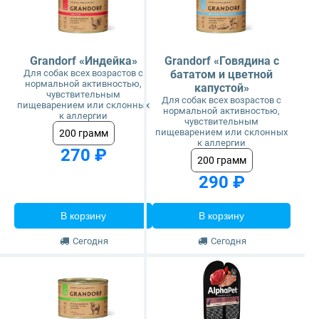
Grandorf «Индейка»
Grandorf «Говядина с
Для собак всех возрастов с
бататом и цветной
нормальной активностью,
капустой»
чувствительным
Для собак всех возрастов с
пищеварением или склонных
нормальной активностью,
к аллергии
чувствительным
пищеварением или склонных
200 грамм
к аллергии
270 ₽
200 грамм
290 ₽
В корзину
В корзину
Сегодня
Сегодня