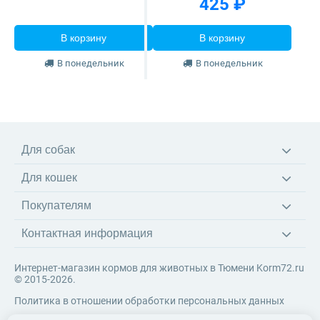
425 ₽
В корзину
В корзину
В понедельник
В понедельник
Для собак
Корма
Для кошек
Ветеринарные диеты
Корма
Лакомства
Покупателям
Ветеринарные диеты
Игрушки
Доставка
Наполнители
Амуниция
Контактная информация
Оплата
Когтеточки
Возврат товара
Игрушки
Интернет-магазин кормов для животных в Тюмени Korm72.ru
Система скидок
© 2015-2026.
Контакты
Политика в отношении обработки персональных данных