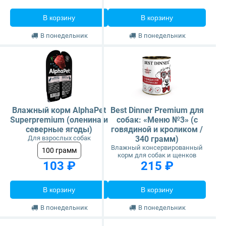
В корзину
В корзину
В понедельник
В понедельник
Влажный корм AlphaPet
Best Dinner Premium для
Superpremium (оленина и
собак: «Меню №3» (с
северные ягоды)
говядиной и кроликом /
Для взрослых собак
340 грамм)
Влажный консервированный
100 грамм
корм для собак и щенков
103 ₽
215 ₽
В корзину
В корзину
В понедельник
В понедельник