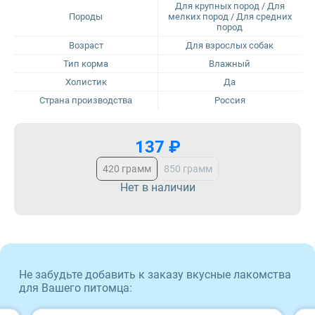
Для крупных пород / Для
Породы
мелких пород / Для средних
пород
Sirius
Возраст
Для взрослых собак
Тип корма
Влажный
Tasty
Холистик
Да
Страна производства
Россия
Zillii
Будь Здоров
137 ₽
420 грамм
850 грамм
Наша Марка
Нет в наличии
Award
Wonderfur
Не забудьте добавить к заказу вкусные лакомства
Территория
для Вашего питомца: