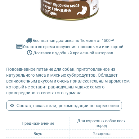
Glance
Grandorf
Бесплатная доставка по Тюмени от 1500 ₽
Karmy
Оплата во время получения: наличными или картой
Доставка в удобный временной интервал
Mr. Buffalo
Повседневное питание для собак, приготовленное из
Petvador
натурального мяса и мясных субпродуктов. Обладает
великолепным вкусом и очень привлекательным ароматом,
который не оставит равнодушным даже самого
Premier
привередливого хвостатого гурмана.
Состав, показатели, рекомендации по кормлению
ProBalance
Для взрослых собак всех
ProХвост
Предназначение
пород
Вкус
Говядина
Royal Canin