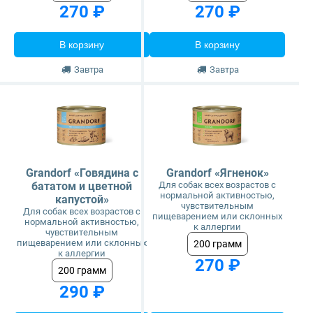
270 ₽
270 ₽
В корзину
В корзину
Завтра
Завтра
Grandorf «Говядина с
Grandorf «Ягненок»
бататом и цветной
Для собак всех возрастов с
нормальной активностью,
капустой»
чувствительным
Для собак всех возрастов с
пищеварением или склонных
нормальной активностью,
к аллергии
чувствительным
пищеварением или склонных
200 грамм
к аллергии
270 ₽
200 грамм
290 ₽