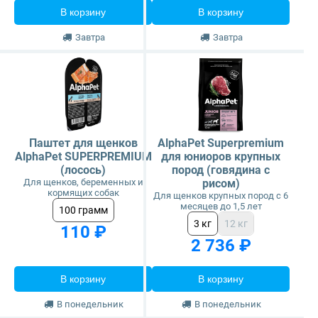
В корзину
В корзину
Завтра
Завтра
Паштет для щенков
AlphaPet Superpremium
AlphaPet SUPERPREMIUM
для юниоров крупных
(лосось)
пород (говядина с
Для щенков, беременных и
рисом)
кормящих собак
Для щенков крупных пород с 6
месяцев до 1,5 лет
100 грамм
3 кг
12 кг
110 ₽
2 736 ₽
В корзину
В корзину
В понедельник
В понедельник