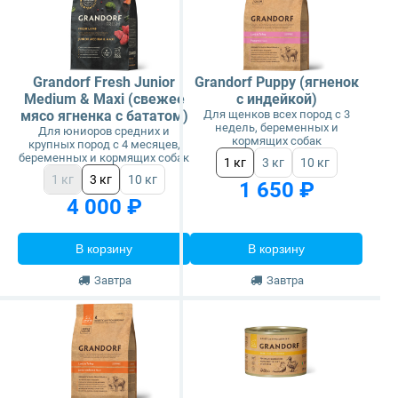
Grandorf Fresh Junior
Grandorf Puppy (ягненок
Medium & Maxi (свежее
с индейкой)
мясо ягненка с бататом)
Для щенков всех пород с 3
недель, беременных и
Для юниоров средних и
кормящих собак
крупных пород с 4 месяцев,
беременных и кормящих собак
1 кг
3 кг
10 кг
1 кг
3 кг
10 кг
1 650 ₽
4 000 ₽
В корзину
В корзину
Завтра
Завтра