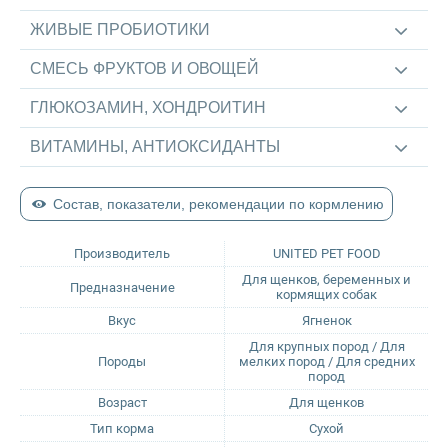
ЖИВЫЕ ПРОБИОТИКИ
Sirius
СМЕСЬ ФРУКТОВ И ОВОЩЕЙ
Tasty
ГЛЮКОЗАМИН, ХОНДРОИТИН
ВИТАМИНЫ, АНТИОКСИДАНТЫ
Zillii
Будь Здоров
Состав, показатели, рекомендации по кормлению
Наша Марка
Производитель
UNITED PET FOOD
Для щенков, беременных и
Предназначение
кормящих собак
Award
Вкус
Ягненок
Для крупных пород / Для
Wonderfur
Породы
мелких пород / Для средних
пород
Территория
Возраст
Для щенков
Тип корма
Сухой