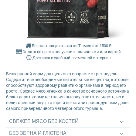
Glance
Grandorf
Karmy
Бесплатная доставка по Тюмени от 1500 ₽
Оплата во время получения: наличными или картой
Mr. Buffalo
Доставка в удобный временной интервал
Petvador
Беззерновой корм для щенков в возрасте с трех недель.
Содержит все необходимые питательные вещества, которые
способствуют здоровому развитию организма в период его
Premier
роста. Свежее мясо ягненка в качестве основного источника
белка дарит корму не только высокую питательность, но и
великолепный вкус, который не оставит равнодушным даже
ProBalance
самого привередливого четвероногого гурмана.
ProХвост
СВЕЖЕЕ МЯСО БЕЗ КОСТЕЙ
БЕЗ ЗЕРНА И ГЛЮТЕНА
Royal Canin