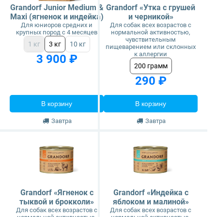
Grandorf Junior Medium &
Grandorf «Утка с грушей
Maxi (ягненок и индейка)
и черникой»
Для юниоров средних и
Для собак всех возрастов с
крупных пород с 4 месяцев
нормальной активностью,
чувствительным
1 кг
3 кг
10 кг
пищеварением или склонных
к аллергии
3 900 ₽
200 грамм
290 ₽
В корзину
В корзину
Завтра
Завтра
Grandorf «Ягненок с
Grandorf «Индейка с
тыквой и брокколи»
яблоком и малиной»
Для собак всех возрастов с
Для собак всех возрастов с