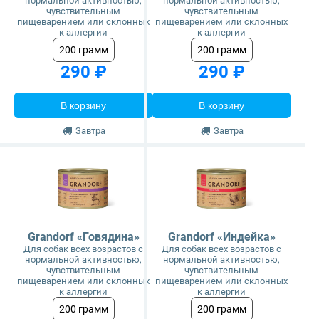
нормальной активностью,
нормальной активностью,
чувствительным
чувствительным
пищеварением или склонных
пищеварением или склонных
к аллергии
к аллергии
200 грамм
200 грамм
290 ₽
290 ₽
В корзину
В корзину
Завтра
Завтра
Grandorf «Говядина»
Grandorf «Индейка»
Для собак всех возрастов с
Для собак всех возрастов с
нормальной активностью,
нормальной активностью,
чувствительным
чувствительным
пищеварением или склонных
пищеварением или склонных
к аллергии
к аллергии
200 грамм
200 грамм