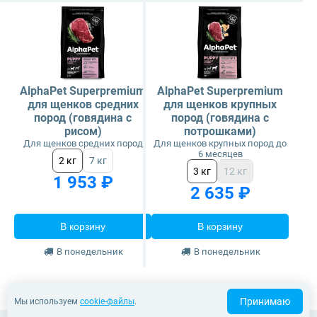
AlphaPet Superpremium
AlphaPet Superpremium
для щенков средних
для щенков крупных
пород (говядина с
пород (говядина с
рисом)
потрошками)
Для щенков средних пород
Для щенков крупных пород до
6 месяцев
2 кг
7 кг
3 кг
12 кг
1 953 ₽
2 635 ₽
В корзину
В корзину
В понедельник
В понедельник
Принимаю
Мы используем
cookie-файлы
.