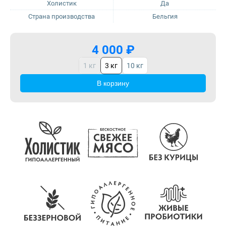
Craftia
Холистик
Да
Страна производства
Бельгия
Monge
4 000 ₽
1 кг
3 кг
10 кг
В корзину