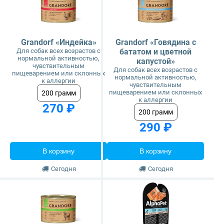
Grandorf «Индейка»
Grandorf «Говядина с
Для собак всех возрастов с
бататом и цветной
нормальной активностью,
капустой»
чувствительным
Для собак всех возрастов с
пищеварением или склонных
нормальной активностью,
к аллергии
чувствительным
пищеварением или склонных
200 грамм
к аллергии
270 ₽
200 грамм
290 ₽
В корзину
В корзину
Сегодня
Сегодня