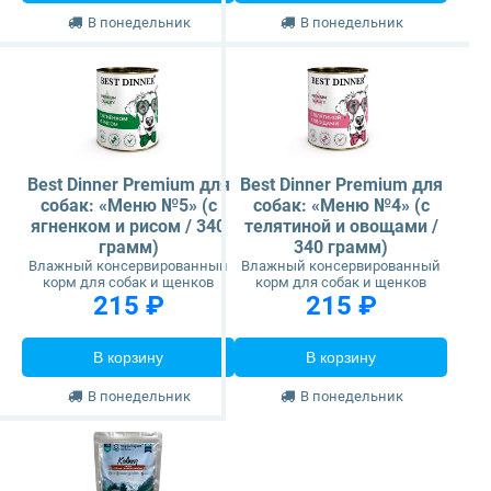
В понедельник
В понедельник
Best Dinner Premium для
Best Dinner Premium для
собак: «Меню №5» (с
собак: «Меню №4» (с
ягненком и рисом / 340
телятиной и овощами /
грамм)
340 грамм)
Влажный консервированный
Влажный консервированный
корм для собак и щенков
корм для собак и щенков
215 ₽
215 ₽
В корзину
В корзину
В понедельник
В понедельник