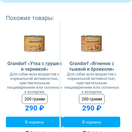
Похожие товары:
Grandorf «Утка с грушей
Grandorf «Ягненок с
и черникой»
тыквой и брокколи»
Для собак всех возрастов с
Для собак всех возрастов с
нормальной активностью,
нормальной активностью,
чувствительным
чувствительным
пищеварением или склонных
пищеварением или склонных
к аллергии
к аллергии
200 грамм
200 грамм
290 ₽
290 ₽
В корзину
В корзину