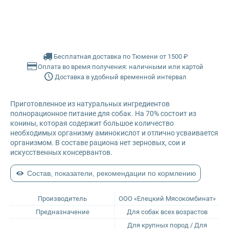
Glance
Grandorf
Бесплатная доставка по Тюмени от 1500 ₽
Оплата во время получения: наличными или картой
Karmy
Доставка в удобный временной интервал
Mr. Buffalo
Приготовленное из натуральных ингредиентов
полнорационное питание для собак. На 70% состоит из
Petvador
конины, которая содержит большое количество
необходимых организму аминокислот и отлично усваивается
организмом. В составе рациона нет зерновых, сои и
Premier
искусственных консервантов.
Состав, показатели, рекомендации по кормлению
ProBalance
Производитель
ООО «Елецкий Мясокомбинат»
ProХвост
Предназначение
Для собак всех возрастов
Для крупных пород / Для
Royal Canin