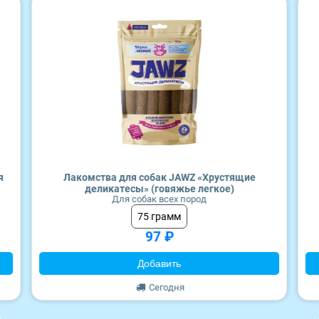
Craftia
Monge
я
Лакомства для собак JAWZ «Хрустящие
деликатесы» (говяжье легкое)
Для собак всех пород
75 грамм
97 ₽
Добавить
Сегодня