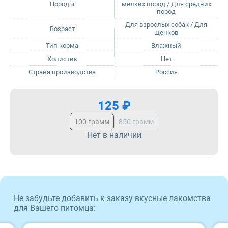
Породы
мелких пород / Для средних
пород
Sirius
Для взрослых собак / Для
Возраст
щенков
Тип корма
Влажный
Tasty
Холистик
Нет
Страна производства
Россия
Zillii
Будь Здоров
125 ₽
100 грамм
850 грамм
Наша Марка
Нет в наличии
Award
Wonderfur
Не забудьте добавить к заказу вкусные лакомства
Территория
для Вашего питомца: