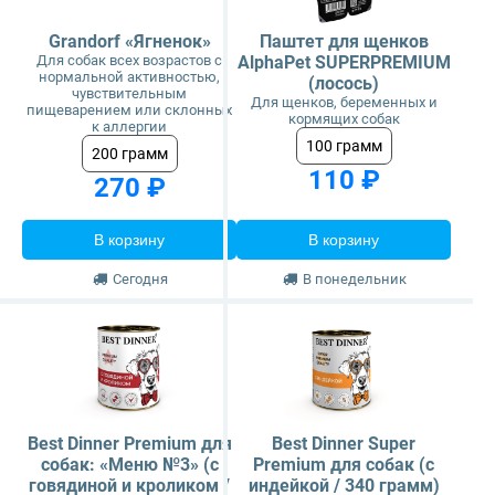
Grandorf «Ягненок»
Паштет для щенков
Для собак всех возрастов с
AlphaPet SUPERPREMIUM
нормальной активностью,
(лосось)
чувствительным
Для щенков, беременных и
пищеварением или склонных
кормящих собак
к аллергии
100 грамм
200 грамм
110 ₽
270 ₽
В корзину
В корзину
Сегодня
В понедельник
Best Dinner Premium для
Best Dinner Super
собак: «Меню №3» (с
Premium для собак (с
говядиной и кроликом /
индейкой / 340 грамм)