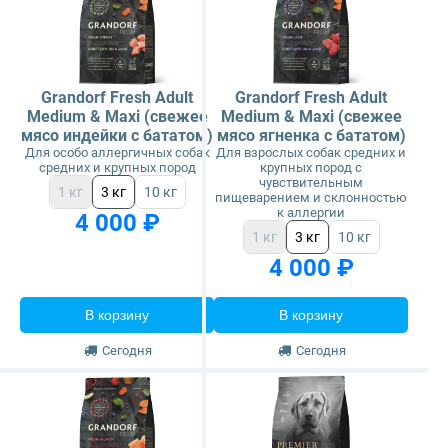
Grandorf Fresh Adult
Grandorf Fresh Adult
Medium & Maxi (свежее
Medium & Maxi (свежее
мясо индейки с бататом)
мясо ягненка с бататом)
Для особо аллергичных собак
Для взрослых собак средних и
средних и крупных пород
крупных пород с
чувствительным
1 кг
3 кг
10 кг
пищеварением и склонностью
к аллергии
4 000 ₽
1 кг
3 кг
10 кг
4 000 ₽
В корзину
В корзину
Сегодня
Сегодня