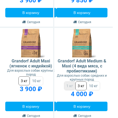
3 900 ₽
9 850 ₽
В корзину
В корзину
Сегодня
Сегодня
Grandorf Adult Maxi
Grandorf Adult Medium &
(ягненок с индейкой)
Maxi (4 вида мяса, с
Для взрослых собак крупных
пробиотиками)
пород
Для взрослых собак средних и
крупных пород
3 кг
10 кг
1 кг
3 кг
10 кг
3 900 ₽
4 000 ₽
В корзину
В корзину
Сегодня
Сегодня