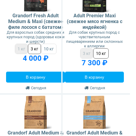
Grandorf Fresh Adult
Adult Premier Maxi
Medium & Maxi (свежее
(свежее мясо ягненка с
филе лосося с бататом)
индейкой)
Для взрослых собак средних и
Для собак крупных пород с
крупных пород (здоровье кожи
чувствительным
и шерсти)
пищеварением или склонных
к аллергии
1 кг
3 кг
10 кг
3 кг
10 кг
4 000 ₽
7 300 ₽
В корзину
В корзину
Сегодня
Сегодня
Grandorf Adult Medium &
Grandorf Adult Medium &