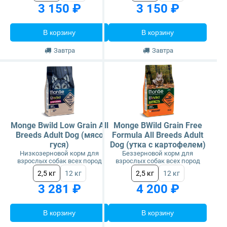
3 150 ₽
3 150 ₽
В корзину
В корзину
Завтра
Завтра
Monge Bwild Low Grain All
Monge BWild Grain Free
Breeds Adult Dog (мясо
Formula All Breeds Adult
гуся)
Dog (утка с картофелем)
Низкозерновой корм для
Беззерновой корм для
взрослых собак всех пород
взрослых собак всех пород
2,5 кг
12 кг
2,5 кг
12 кг
3 281 ₽
4 200 ₽
В корзину
В корзину