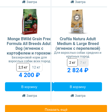
Завтра
Завтра
Monge BWild Grain Free
Craftia Natura Adult
Formula All Breeds Adult
Medium & Large Breed
Dog (ягненок с
(ягненок с перепелкой)
картофелем и горохом)
Для взрослых собак средних и
крупных пород
Беззерновой корм для
взрослых собак всех пород
2 кг
7 кг
2,5 кг
12 кг
2 824 ₽
4 200 ₽
В корзину
В корзину
Завтра
Завтра
Показать ещё