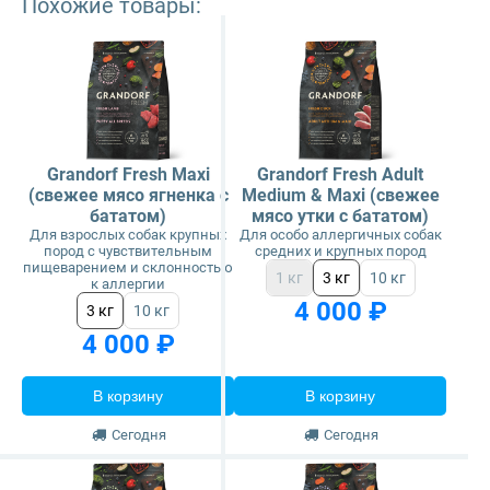
Похожие товары:
Grandorf Fresh Maxi
Grandorf Fresh Adult
(свежее мясо ягненка с
Medium & Maxi (свежее
бататом)
мясо утки с бататом)
Для взрослых собак крупных
Для особо аллергичных собак
пород с чувствительным
средних и крупных пород
пищеварением и склонностью
1 кг
3 кг
10 кг
к аллергии
4 000 ₽
3 кг
10 кг
4 000 ₽
В корзину
В корзину
Сегодня
Сегодня