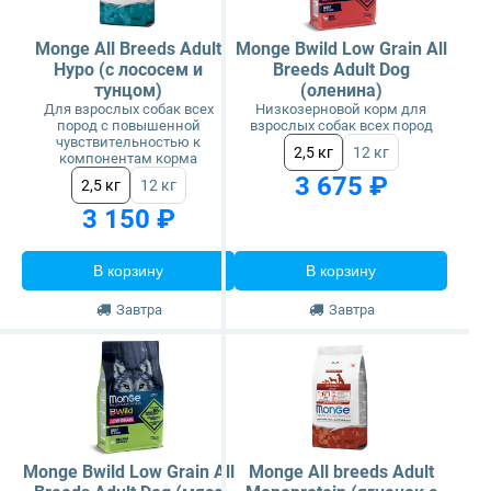
Monge All Breeds Adult
Monge Bwild Low Grain All
Hypo (с лососем и
Breeds Adult Dog
тунцом)
(оленина)
Для взрослых собак всех
Низкозерновой корм для
пород с повышенной
взрослых собак всех пород
чувствительностью к
2,5 кг
12 кг
компонентам корма
3 675 ₽
2,5 кг
12 кг
3 150 ₽
В корзину
В корзину
Завтра
Завтра
Monge Bwild Low Grain All
Monge All breeds Adult