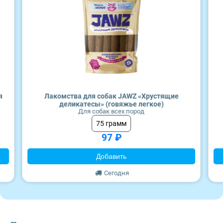
Craftia
Monge
я
Лакомства для собак JAWZ «Хрустящие
деликатесы» (говяжье легкое)
Для собак всех пород
75 грамм
97 ₽
Добавить
Сегодня