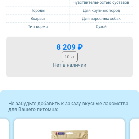
чувствительностью суставов
Породы
Для крупных пород
Sirius
Возраст
Для взрослых собак
Тип корма
Сухой
Tasty
8 209 ₽
Zillii
10 кг
Будь Здоров
Нет в наличии
Наша Марка
Award
Не забудьте добавить к заказу вкусные лакомства
для Вашего питомца:
Wonderfur
Территория