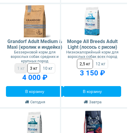
Grandorf Adult Medium &
Monge All Breeds Adult
Maxi (кролик и индейка)
Light (лосось с рисом)
Беззерновой корм для
Низкокалорийный корм для
взрослых собак средних и
взрослых собак всех пород
крупных пород
2,5 кг
12 кг
1 кг
3 кг
10 кг
3 150 ₽
4 000 ₽
В корзину
В корзину
Сегодня
Завтра