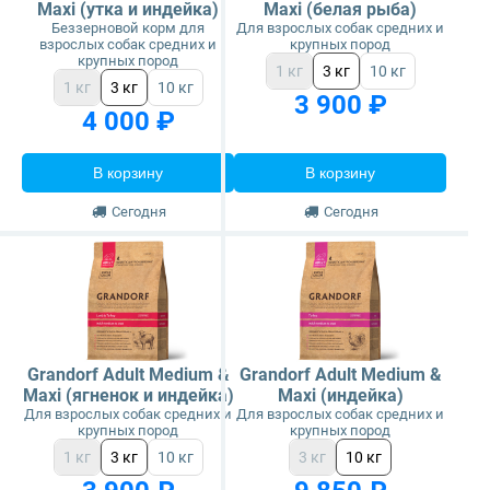
Maxi (утка и индейка)
Maxi (белая рыба)
Беззерновой корм для
Для взрослых собак средних и
взрослых собак средних и
крупных пород
крупных пород
1 кг
3 кг
10 кг
1 кг
3 кг
10 кг
3 900 ₽
4 000 ₽
В корзину
В корзину
Сегодня
Сегодня
Grandorf Adult Medium &
Grandorf Adult Medium &
Maxi (ягненок и индейка)
Maxi (индейка)
Для взрослых собак средних и
Для взрослых собак средних и
крупных пород
крупных пород
1 кг
3 кг
10 кг
3 кг
10 кг