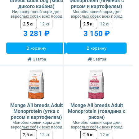
Breeds Adult Dog (мясо
Monoprotein (ягненок с
дикого кабана)
рисом и картофелем)
Низкозерновой корм для
Монобелковый корм для
взрослых собак всех пород
взрослых собак всех пород
2,5 кг
12 кг
2,5 кг
12 кг
3 281 ₽
3 150 ₽
В корзину
В корзину
Завтра
Завтра
Monge All breeds Adult
Monge All breeds Adult
Monoprotein (утка с
Monoprotein (говядина с
рисом и картофелем)
рисом)
Монобелковый корм для
Монобелковый корм для
взрослых собак всех пород
взрослых собак всех пород
2,5 кг
12 кг
2,5 кг
12 кг