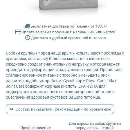
Glance
Grandorf
Бесплатная доставка по Тюмени от 1500 ₽
Оплата во время получения: наличными или картой
Доставка в удобный временной интервал
Karmy
Собаки крупных пород чаще других испытывают проблемы с
Mr. Buffalo
суставами, поскольку большая масса тела животного
ежедневно создает значительную нагрузку, которая может
Petvador
приводить к деформации и разрушению хрящей. Правильно
сбалансированное питание способно уменьшить риск
развития подобных проблем. Сухой корм Royal Canin Maxi
Premier
Joint Care содержит жирные кислоты EPA и DHA для
поддержания нормального состояния хрящевой ткани и
обеспечения здоровья суставов Вашего питомца.
ProBalance
Состав, показатели, рекомендации по кормлению
ProХвост
Для взрослых собак крупных
Предназначение
пород с повышенной
Royal Canin