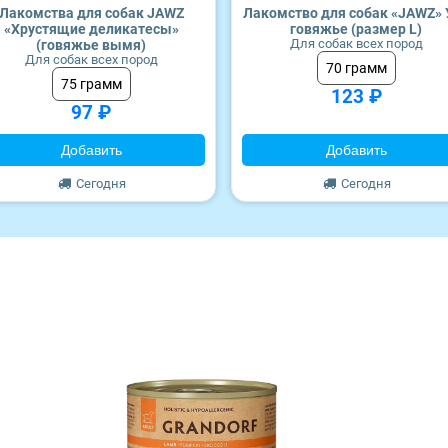
Лакомства для собак JAWZ
Лакомство для собак «JAWZ» 
«Хрустящие деликатесы»
говяжье (размер L)
Для собак всех пород
(говяжье вымя)
Для собак всех пород
70 грамм
75 грамм
123 ₽
97 ₽
Добавить
Добавить
Сегодня
Сегодня