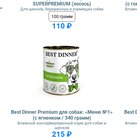
SUPERPREMIUM (лосось)
(с г
ли
Для щенков, беременных и кормящих собак
Влажн
100 грамм
110 ₽
Best Dinner Premium для собак: «Меню №1»
Best 
(с ягненком / 340 грамм)
Влажный консервированный корм для собак и
Влажн
щенков
215 ₽