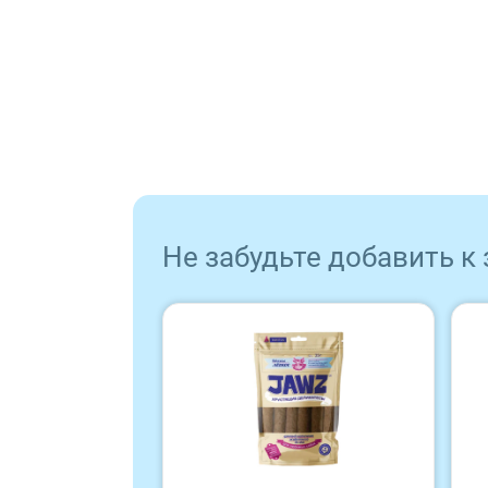
Sirius
Tasty
Zillii
Будь Здоров
Не забудьте добавить к
Наша Марка
Award
Wonderfur
Территория