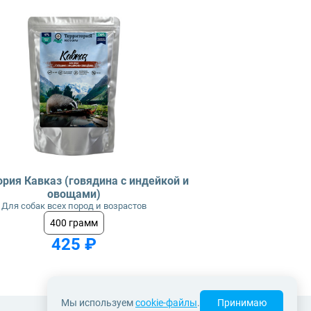
рия Кавказ (говядина с индейкой и
овощами)
Для собак всех пород и возрастов
400 грамм
425 ₽
Мы используем
cookie-файлы
.
Принимаю