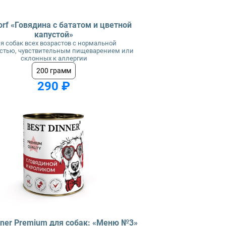
orf «Говядина с бататом и цветной
капустой»
я собак всех возрастов с нормальной
стью, чувствительным пищеварением или
склонных к аллергии
200 грамм
290 ₽
nner Premium для собак: «Меню №3»