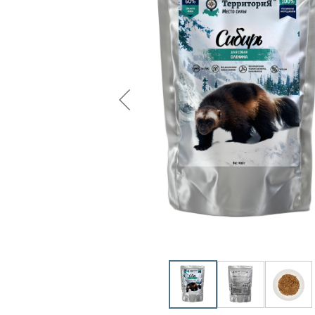
Glance
Grandorf
Karmy
Mr. Buffalo
Petvador
Premier
ProBalance
ProХвост
Royal Canin