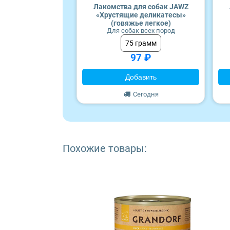
Craftia
Лакомства для собак JAWZ
«Хрустящие деликатесы»
(говяжье легкое)
Monge
Для собак всех пород
75 грамм
97 ₽
Добавить
Сегодня
Похожие товары: