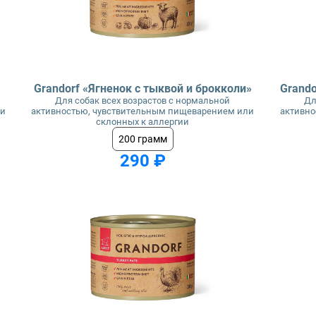
Grandorf «Ягненок с тыквой и брокколи»
Grando
Для собак всех возрастов с нормальной
Дл
ли
активностью, чувствительным пищеварением или
активно
склонных к аллергии
200 грамм
290 ₽