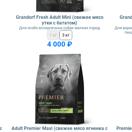
Grandorf Fresh Adult Mini (свежее мясо
Grand
утки с бататом)
Для особо аллергичных собак мелких пород
Для взро
пищ
1 кг
3 кг
4 000 ₽
с
Adult Premier Maxi (свежее мясо ягненка с
Premie