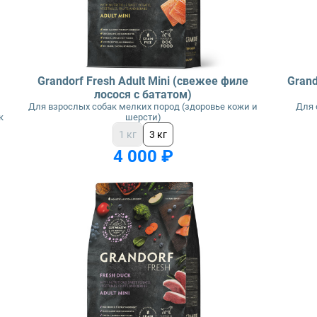
Grandorf Fresh Adult Mini (свежее филе
Grand
лосося с бататом)
Для взрослых собак мелких пород (здоровье кожи и
Для 
к
шерсти)
1 кг
3 кг
4 000 ₽