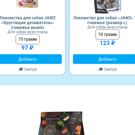
Лакомства для собак JAWZ
Лакомство для собак «JAWZ» 
«Хрустящие деликатесы»
говяжье (размер L)
Для собак всех пород
(говяжье вымя)
Для собак всех пород
70 грамм
75 грамм
123 ₽
97 ₽
Добавить
Добавить
Завтра
Завтра