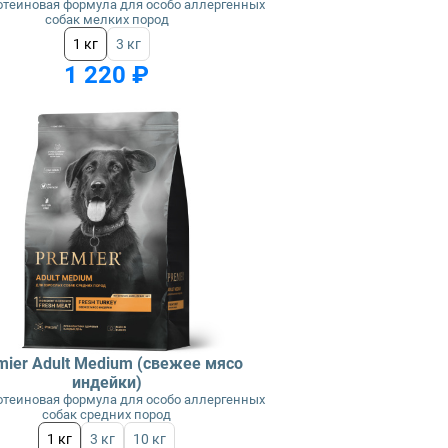
теиновая формула для особо аллергенных
собак мелких пород
1 кг
3 кг
1 220 ₽
mier Adult Medium (свежее мясо
индейки)
теиновая формула для особо аллергенных
собак средних пород
1 кг
3 кг
10 кг