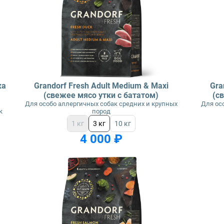
ка
Grandorf Fresh Adult Medium & Maxi
Gra
(свежее мясо утки с бататом)
(с
Для особо аллергичных собак средних и крупных
Для ос
к
пород
1 кг
3 кг
10 кг
4 000 ₽