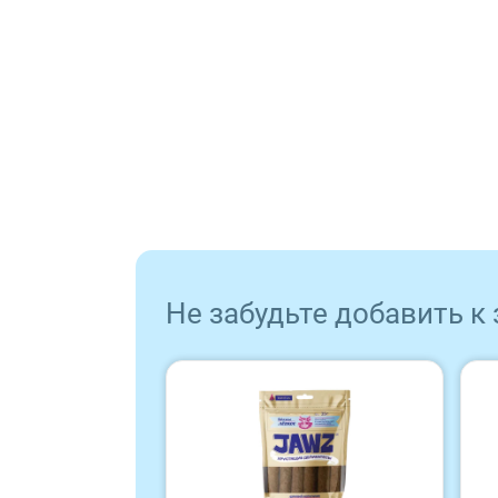
Sirius
Tasty
Zillii
Будь Здоров
Наша Марка
Не забудьте добавить к
Award
Wonderfur
Территория