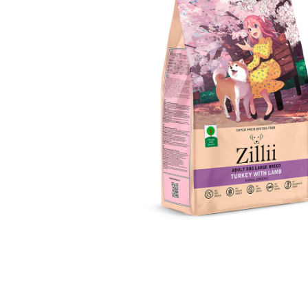
Glance
Grandorf
Karmy
Mr. Buffalo
Petvador
Premier
ProBalance
ProХвост
Royal Canin