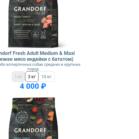
ndorf Fresh Adult Medium & Maxi
вежее мясо индейки с бататом)
обо аллергичных собак средних и крупных
пород
1 кг
3 кг
10 кг
4 000 ₽