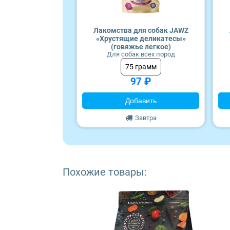
Craftia
Monge
Лакомства для собак JAWZ
«Хрустящие деликатесы»
(говяжье легкое)
Для собак всех пород
75 грамм
97 ₽
Добавить
Завтра
Похожие товары: