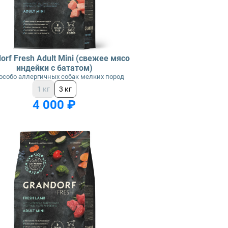
orf Fresh Adult Mini (свежее мясо
индейки с бататом)
особо аллергичных собак мелких пород
1 кг
3 кг
4 000 ₽