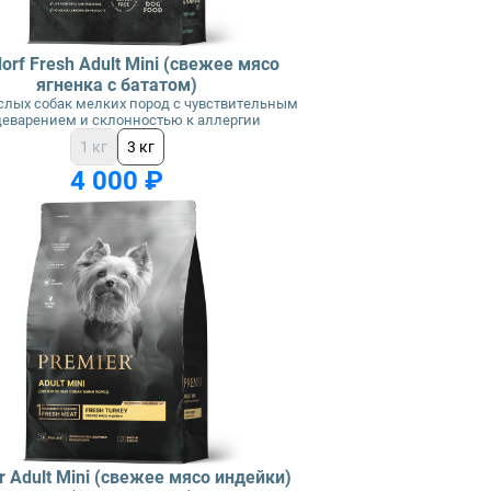
orf Fresh Adult Mini (свежее мясо
ягненка с бататом)
слых собак мелких пород с чувствительным
еварением и склонностью к аллергии
1 кг
3 кг
4 000 ₽
r Adult Mini (свежее мясо индейки)