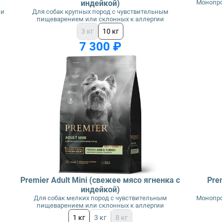
индейкой)
Монопро
 и
Для собак крупных пород с чувствительным
пищеварением или склонных к аллергии
3 кг
10 кг
7 300 ₽
Premier Adult Mini (свежее мясо ягненка с
Pre
индейкой)
Для собак мелких пород с чувствительным
Монопро
пищеварением или склонных к аллергии
1 кг
3 кг
8 кг