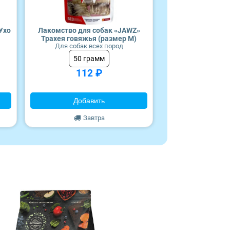
Ухо
Лакомство для собак «JAWZ»
Трахея говяжья (размер M)
Для собак всех пород
50 грамм
112 ₽
Добавить
Завтра