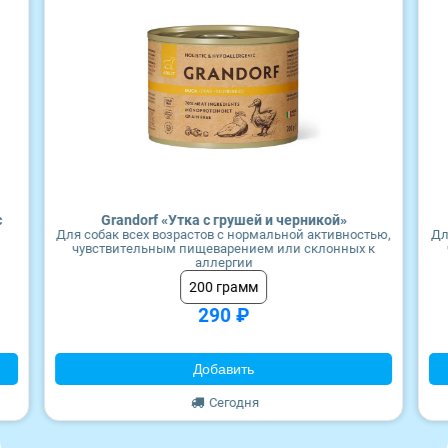
Craftia
Wonderfur
Monge
Edel
Территория
Frais
ZooRing
с
Grandorf «Утка с грушей и черникой»
Для собак всех возрастов с нормальной активностью,
Дл
чувствительным пищеварением или склонных к
Award
аллергии
200 грамм
Monge
290 ₽
Craftia
Добавить
Сегодня