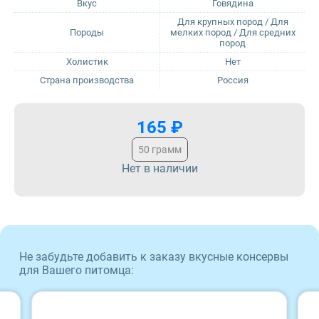
Вкус
Говядина
Для крупных пород / Для
Sirius
ProBalance
Породы
мелких пород / Для средних
пород
Холистик
Нет
Tasty
ProХвост
Страна производства
Россия
Zillii
Royal Canin
165 ₽
Будь Здоров
Sirius
50 грамм
Нет в наличии
Наша Марка
Tasty
Award
Zillii
Wonderfur
Будь Здоров
Не забудьте добавить к заказу вкусные консервы
для Вашего питомца:
Территория
Наша Марка