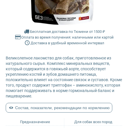
Glance
Farmina Ecopet
Grandorf
Farmina Fun Dog
Бесплатная доставка по Тюмени от 1500 ₽
Оплата во время получения: наличными или картой
Karmy
Farmina N&D
Доставка в удобный временной интервал
Mr. Buffalo
Glance
Великолепное лакомство для собак, приготовленное из
натурального сырья. Комплекс минеральных веществ,
Petvador
Grandorf
который содержится в говяжьей аорте, способствует
укреплению костей и зубов домашнего питомца,
положительно влияет на состояние связок и суставов. Кроме
Premier
Karmy
того, продукт содержит триптофан – аминокислоту, которая
помогает поддерживать в норме гормональный баланс и
пищеварение.
ProBalance
Mr. Buffalo
Состав, показатели, рекомендации по кормлению
ProХвост
Petvador
Предназначение
Для собак всех пород
Royal Canin
Premier