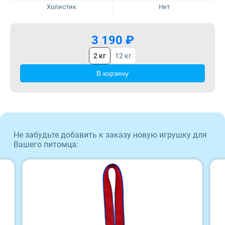
Холистик
Нет
Sirius
ProBalance
3 190 ₽
Tasty
ProХвост
2 кг
12 кг
В корзину
Zillii
Royal Canin
Будь Здоров
Sirius
Наша Марка
Tasty
Не забудьте добавить к заказу новую игрушку для
Вашего питомца:
Award
Zillii
Wonderfur
Будь Здоров
Территория
Наша Марка