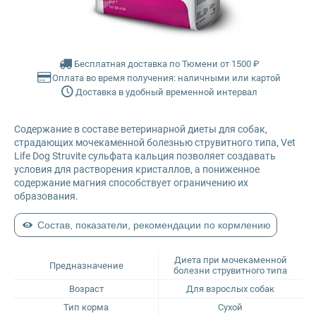
Glance
Farmina Ecopet
Grandorf
Farmina Fun Dog
Бесплатная доставка по Тюмени от 1500 ₽
Оплата во время получения: наличными или картой
Доставка в удобный временной интервал
Karmy
Farmina N&D
Содержание в составе ветеринарной диеты для собак,
Mr. Buffalo
Glance
страдающих мочекаменной болезнью струвитного типа, Vet
Life Dog Struvite сульфата кальция позволяет создавать
Petvador
Grandorf
условия для растворения кристаллов, а пониженное
содержание магния способствует ограничению их
образования.
Premier
Karmy
Состав, показатели, рекомендации по кормлению
ProBalance
Mr. Buffalo
Диета при мочекаменной
Предназначение
болезни струвитного типа
ProХвост
Petvador
Возраст
Для взрослых собак
Тип корма
Сухой
Royal Canin
Premier