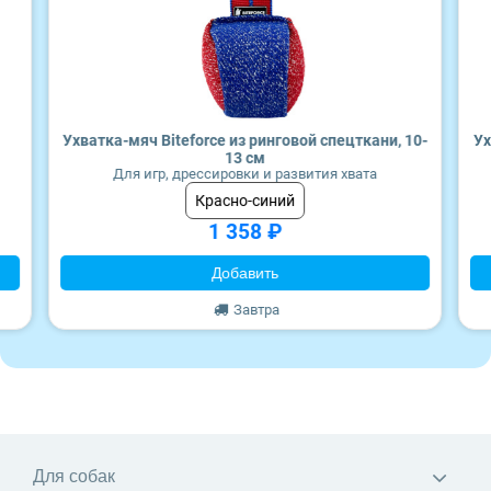
Craftia
Wonderfur
Monge
Edel
Территория
Ухватка-мяч Biteforce из ринговой спецткани, 10-
Ух
13 см
Frais
Для игр, дрессировки и развития хвата
Красно-синий
1 358 ₽
ZooRing
Добавить
Award
Завтра
Monge
Craftia
Для собак