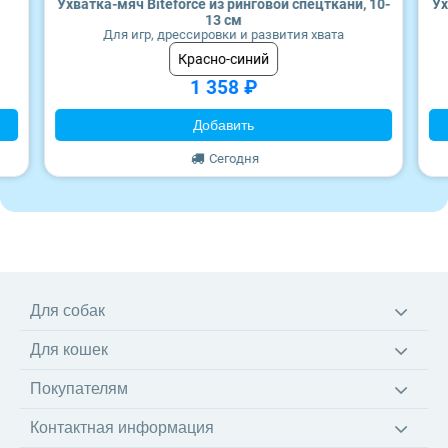
Ухватка-мяч Biteforce из ринговой спецткани, 10-
Ух
Craftia
Wonderfur
13 см
Для игр, дрессировки и развития хвата
Monge
Edel
Красно-синий
1 358 ₽
Территория
Добавить
Frais
Сегодня
ZooRing
Award
Для собак
Monge
Корма
Для кошек
Ветеринарные диеты
Craftia
Корма
Лакомства
Покупателям
Ветеринарные диеты
Игрушки
Доставка
Наполнители
Амуниция
Контактная информация
Оплата
Когтеточки