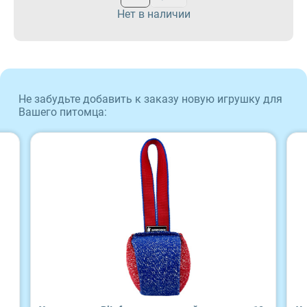
Нет в наличии
Sirius
ProBalance
Tasty
ProХвост
Не забудьте добавить к заказу новую игрушку для
Zillii
Royal Canin
Вашего питомца:
Будь Здоров
Sirius
Наша Марка
Tasty
Award
Zillii
Wonderfur
Будь Здоров
Территория
Наша Марка