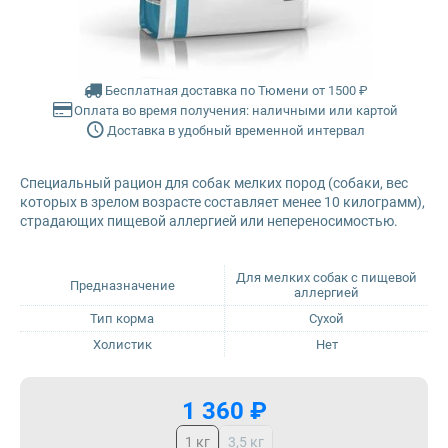
Glance
Farmina Ecopet
Grandorf
Farmina Fun Dog
Бесплатная доставка по Тюмени от 1500 ₽
Оплата во время получения: наличными или картой
Доставка в удобный временной интервал
Karmy
Farmina N&D
Специальный рацион для собак мелких пород (собаки, вес
Mr. Buffalo
Glance
которых в зрелом возрасте составляет менее 10 килограмм),
страдающих пищевой аллергией или непереносимостью.
Petvador
Grandorf
Для мелких собак с пищевой
Предназначение
Premier
Karmy
аллергией
Тип корма
Сухой
ProBalance
Mr. Buffalo
Холистик
Нет
ProХвост
Petvador
1 360 ₽
1 кг
3,5 кг
Royal Canin
Premier