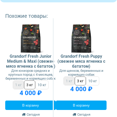
Похожие товары:
Grandorf Fresh Junior
Grandorf Fresh Puppy
Medium & Maxi (свежее
(свежее мяса ягненка с
мясо ягненка с бататом)
бататом)
Для юниоров средних и
Для щенков, беременных и
крупных пород с 4 месяцев,
кормящих собак
беременных и кормящих собак
1 кг
3 кг
10 кг
1 кг
3 кг
10 кг
4 000 ₽
4 000 ₽
В корзину
В корзину
Сегодня
Сегодня