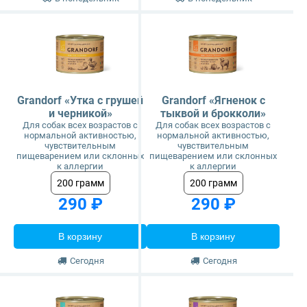
Grandorf «Утка с грушей
Grandorf «Ягненок с
и черникой»
тыквой и брокколи»
Для собак всех возрастов с
Для собак всех возрастов с
нормальной активностью,
нормальной активностью,
чувствительным
чувствительным
пищеварением или склонных
пищеварением или склонных
к аллергии
к аллергии
200 грамм
200 грамм
290 ₽
290 ₽
В корзину
В корзину
Сегодня
Сегодня