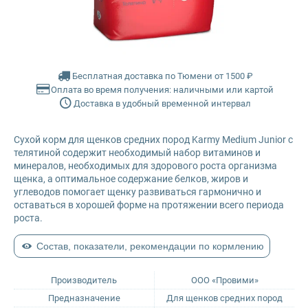
Glance
Grandorf
Бесплатная доставка по Тюмени от 1500 ₽
Оплата во время получения: наличными или картой
Karmy
Доставка в удобный временной интервал
Mr. Buffalo
Сухой корм для щенков средних пород Karmy Medium Junior с
телятиной содержит необходимый набор витаминов и
Petvador
минералов, необходимых для здорового роста организма
щенка, а оптимальное содержание белков, жиров и
углеводов помогает щенку развиваться гармонично и
Premier
оставаться в хорошей форме на протяжении всего периода
роста.
ProBalance
Состав, показатели, рекомендации по кормлению
ProХвост
Производитель
ООО «Провими»
Предназначение
Для щенков средних пород
Royal Canin