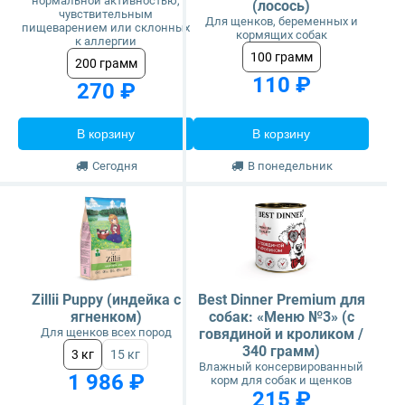
нормальной активностью,
(лосось)
чувствительным
Для щенков, беременных и
пищеварением или склонных
кормящих собак
к аллергии
100 грамм
200 грамм
110 ₽
270 ₽
В корзину
В корзину
Сегодня
В понедельник
Zillii Puppy (индейка с
Best Dinner Premium для
ягненком)
собак: «Меню №3» (с
Для щенков всех пород
говядиной и кроликом /
340 грамм)
3 кг
15 кг
Влажный консервированный
1 986 ₽
корм для собак и щенков
215 ₽