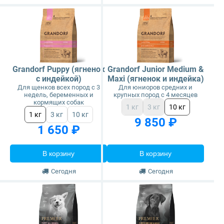
Grandorf Puppy (ягненок
Grandorf Junior Medium &
с индейкой)
Maxi (ягненок и индейка)
Для щенков всех пород с 3
Для юниоров средних и
недель, беременных и
крупных пород с 4 месяцев
кормящих собак
1 кг
3 кг
10 кг
1 кг
3 кг
10 кг
9 850 ₽
1 650 ₽
В корзину
В корзину
Сегодня
Сегодня