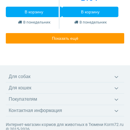
В корзину
В корзину
В понедельник
В понедельник
Показать ещё
Для собак
Корма
Для кошек
Ветеринарные диеты
Корма
Лакомства
Покупателям
Ветеринарные диеты
Игрушки
Доставка
Наполнители
Амуниция
Контактная информация
Оплата
Когтеточки
Возврат товара
Игрушки
Интернет-магазин кормов для животных в Тюмени Korm72.ru
Система скидок
© 2015-2026.