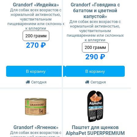
Grandorf «Индейка»
Grandorf «Говядина с
Для собак всех возрастов с
бататом и цветной
нормальной активностью,
капустой»
чувствительным
Для собак всех возрастов с
пищеварением или склонных
нормальной активностью,
к аллергии
чувствительным
пищеварением или склонных
200 грамм
к аллергии
270 ₽
200 грамм
290 ₽
В корзину
В корзину
Сегодня
Сегодня
Grandorf «Ягненок»
Паштет для щенков
Для собак всех возрастов с
AlphaPet SUPERPREMIUM