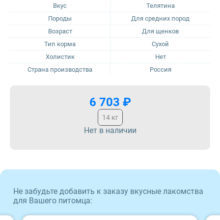
Вкус
Телятина
Породы
Для средних пород
Sirius
Возраст
Для щенков
Тип корма
Сухой
Tasty
Холистик
Нет
Страна производства
Россия
Zillii
Будь Здоров
6 703 ₽
14 кг
Наша Марка
Нет в наличии
Award
Wonderfur
Не забудьте добавить к заказу вкусные лакомства
Территория
для Вашего питомца: