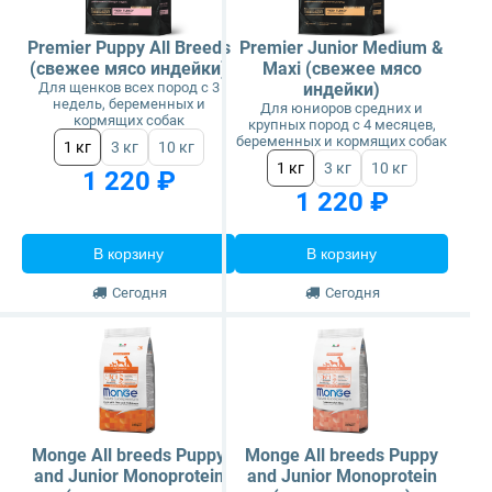
Premier Puppy All Breeds
Premier Junior Medium &
(свежее мясо индейки)
Maxi (свежее мясо
Для щенков всех пород с 3
индейки)
недель, беременных и
Для юниоров средних и
кормящих собак
крупных пород с 4 месяцев,
беременных и кормящих собак
1 кг
3 кг
10 кг
1 кг
3 кг
10 кг
1 220 ₽
1 220 ₽
В корзину
В корзину
Сегодня
Сегодня
Monge All breeds Puppy
Monge All breeds Puppy
and Junior Monoprotein
and Junior Monoprotein