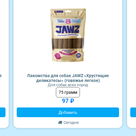
Craftia
Monge
я
Лакомства для собак JAWZ «Хрустящие
деликатесы» (говяжье легкое)
Для собак всех пород
75 грамм
97 ₽
Добавить
Сегодня