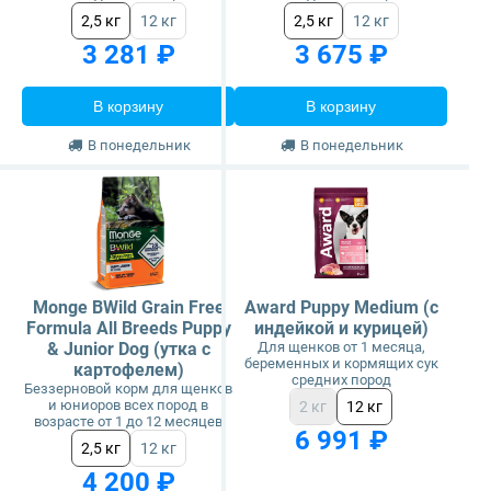
2,5 кг
12 кг
2,5 кг
12 кг
3 281 ₽
3 675 ₽
В корзину
В корзину
В понедельник
В понедельник
Monge BWild Grain Free
Award Puppy Medium (с
Formula All Breeds Puppy
индейкой и курицей)
& Junior Dog (утка с
Для щенков от 1 месяца,
беременных и кормящих сук
картофелем)
средних пород
Беззерновой корм для щенков
и юниоров всех пород в
2 кг
12 кг
возрасте от 1 до 12 месяцев
6 991 ₽
2,5 кг
12 кг
4 200 ₽