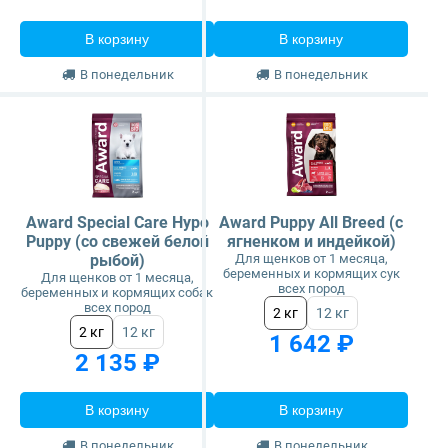
В корзину
В корзину
В понедельник
В понедельник
Award Special Care Hypo
Award Puppy All Breed (с
Puppy (со свежей белой
ягненком и индейкой)
рыбой)
Для щенков от 1 месяца,
беременных и кормящих сук
Для щенков от 1 месяца,
всех пород
беременных и кормящих собак
всех пород
2 кг
12 кг
2 кг
12 кг
1 642 ₽
2 135 ₽
В корзину
В корзину
В понедельник
В понедельник