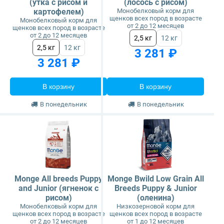
(утка с рисом и
(лосось с рисом)
картофелем)
Монобелковый корм для
щенков всех пород в возрасте
Монобелковый корм для
от 2 до 12 месяцев
щенков всех пород в возрасте
от 2 до 12 месяцев
2,5 кг
12 кг
2,5 кг
12 кг
3 281 ₽
3 281 ₽
В корзину
В корзину
В понедельник
В понедельник
Monge All breeds Puppy
Monge Bwild Low Grain All
and Junior (ягненок с
Breeds Puppy & Junior
рисом)
(оленина)
Монобелковый корм для
Низкозерновой корм для
щенков всех пород в возрасте
щенков всех пород в возрасте
от 2 до 12 месяцев
от 1 до 12 месяцев